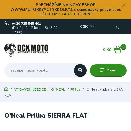
PŘECHÁZÍME NA NOVÝ ESHOP
WWW.MOTORKYACTYRKOLKY.CZ objednávky pouze tam.
DĚKUJEME ZA POCHOPENÍ
+420 725 545 401
CZK
(Po-Pá, 9-17 hod. - So 8:00-
12:00)
0
0 Kč
Menu
VYBAVENÍ JEZDCE
O´NEAL
Přilby
O'Neal Prilba SIERRA
FLAT
O'Neal Prilba SIERRA FLAT