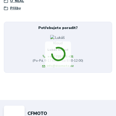
O´NEAL
Přilby
Potřebujete poradit?
Lukáš Kloud
+420 725 545 401
(Po-Pá, 9-17 hod. - So 8:00-12:00)
info@dcxmoto.cz
CFMOTO