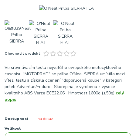
Ohodnotit produkt
Ve srovnávacím testu nejvetšího evropského motocyklového
casopisu "MOTORRAD" se prilba O'Neal SIERRA umístila mezi
vítezi testu a získala ocenení "doporucená koupe" v kategorii
prileb Adventue/Enduro.- Skorepina je vyrobena z vysoce
kvalitního ABS Verze ECE22.06 Hmotnost 1600g (±50g)
celý
popis
Dostupnost
na dotaz
Velikost