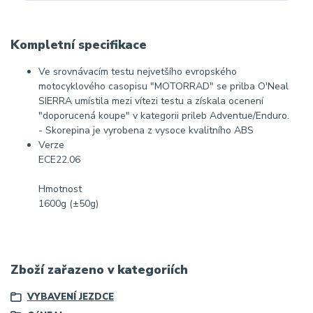
Kompletní specifikace
Ve srovnávacím testu nejvetšího evropského
motocyklového casopisu "MOTORRAD" se prilba O'Neal
SIERRA umístila mezi vítezi testu a získala ocenení
"doporucená koupe" v kategorii prileb Adventue/Enduro.
- Skorepina je vyrobena z vysoce kvalitního ABS
Verze
ECE22.06
Hmotnost
1600g (±50g)
Zboží zařazeno v kategoriích
VYBAVENÍ JEZDCE