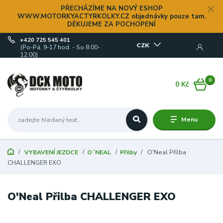
PŘECHÁZÍME NA NOVÝ ESHOP
WWW.MOTORKYACTYRKOLKY.CZ objednávky pouze tam.
DĚKUJEME ZA POCHOPENÍ
+420 725 545 401
CZK
(Po-Pá, 9-17 hod. - So 8:00-
12:00)
0
0 Kč
Menu
VYBAVENÍ JEZDCE
O´NEAL
Přilby
O'Neal Přilba
CHALLENGER EXO
O'Neal Přilba CHALLENGER EXO