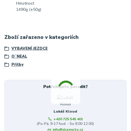
Hmotnost
1490g (±50g)
Zboží zařazeno v kategoriích
VYBAVENÍ JEZDCE
O´NEAL
Přilby
Potřebujete poradit?
Lukáš Kloud
+420 725 545 401
(Po-Pá, 9-17 hod. - So 8:00-12:00)
info@dcxmoto.cz