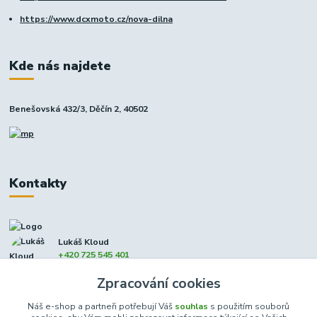
https://www.dcxmoto.cz/nova-dilna
Kde nás najdete
Benešovská 432/3, Děčín 2, 40502
Kontakty
Lukáš Kloud
+420 725 545 401
(Po-Pá, 9-17 hod. - So 8:00-12:00)
Zpracování cookies
info@dcxmoto.cz
Náš e-shop a partneři potřebují Váš
souhlas
s použitím souborů