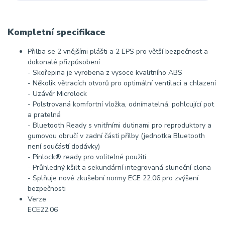
Kompletní specifikace
Přilba se 2 vnějšími plášti a 2 EPS pro větší bezpečnost a
dokonalé přizpůsobení
- Skořepina je vyrobena z vysoce kvalitního ABS
- Několik větracích otvorů pro optimální ventilaci a chlazení
- Uzávěr Microlock
- Polstrovaná komfortní vložka, odnímatelná, pohlcující pot
a pratelná
- Bluetooth Ready s vnitřními dutinami pro reproduktory a
gumovou obručí v zadní části přilby (jednotka Bluetooth
není součástí dodávky)
- Pinlock® ready pro volitelné použití
- Průhledný kšilt a sekundární integrovaná sluneční clona
- Splňuje nové zkušební normy ECE 22.06 pro zvýšení
bezpečnosti
Verze
ECE22.06