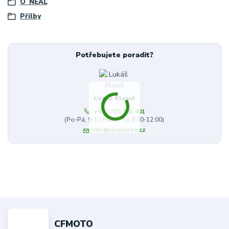
O´NEAL
Přilby
Potřebujete poradit?
Lukáš Kloud
+420 725 545 401
(Po-Pá, 9-17 hod. - So 8:00-12:00)
info@dcxmoto.cz
CFMOTO