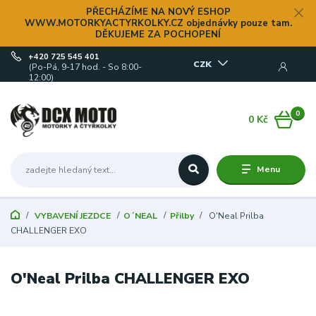
PŘECHÁZÍME NA NOVÝ ESHOP
WWW.MOTORKYACTYRKOLKY.CZ objednávky pouze tam.
DĚKUJEME ZA POCHOPENÍ
+420 725 545 401
CZK
(Po-Pá, 9-17 hod. - So 8:00-
12:00)
0
0 Kč
Menu
VYBAVENÍ JEZDCE
O´NEAL
Přilby
O'Neal Prilba
CHALLENGER EXO
O'Neal Prilba CHALLENGER EXO