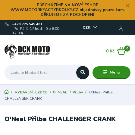
PŘECHÁZÍME NA NOVÝ ESHOP
WWW.MOTORKYACTYRKOLKY.CZ objednávky pouze tam.
DĚKUJEME ZA POCHOPENÍ
+420 725 545 401
CZK
(Po-Pá, 9-17 hod. - So 8:00-
12:00)
0
0 Kč
Menu
VYBAVENÍ JEZDCE
O´NEAL
Přilby
O'Neal Přilba
CHALLENGER CRANK
O'Neal Přilba CHALLENGER CRANK