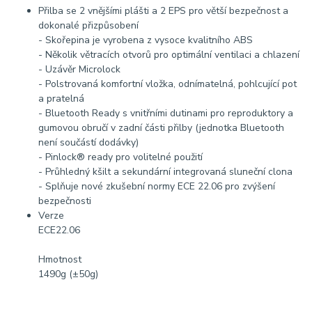
Přilba se 2 vnějšími plášti a 2 EPS pro větší bezpečnost a
dokonalé přizpůsobení
- Skořepina je vyrobena z vysoce kvalitního ABS
- Několik větracích otvorů pro optimální ventilaci a chlazení
- Uzávěr Microlock
- Polstrovaná komfortní vložka, odnímatelná, pohlcující pot
a pratelná
- Bluetooth Ready s vnitřními dutinami pro reproduktory a
gumovou obručí v zadní části přilby (jednotka Bluetooth
není součástí dodávky)
- Pinlock® ready pro volitelné použití
- Průhledný kšilt a sekundární integrovaná sluneční clona
- Splňuje nové zkušební normy ECE 22.06 pro zvýšení
bezpečnosti
Verze
ECE22.06
Hmotnost
1490g (±50g)