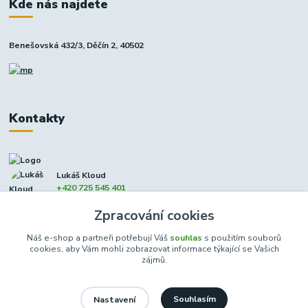
Kde nás najdete
Benešovská 432/3, Děčín 2, 40502
Kontakty
Lukáš Kloud
+420 725 545 401
(Po-Pá, 9-17 hod. - So 8:00-12:00)
Zpracování cookies
info@dcxmoto.cz
Náš e-shop a partneři potřebují Váš
souhlas
s použitím souborů
cookies, aby Vám mohli zobrazovat informace týkající se Vašich
zájmů.
Souhlasím
Nastavení