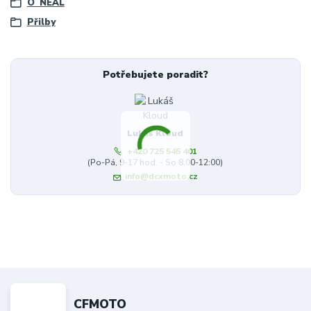
O´NEAL
Přilby
Potřebujete poradit?
Lukáš Kloud
+420 725 545 401
(Po-Pá, 9-17 hod. - So 8:00-12:00)
info@dcxmoto.cz
CFMOTO