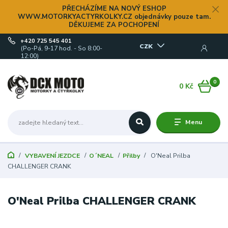
PŘECHÁZÍME NA NOVÝ ESHOP
WWW.MOTORKYACTYRKOLKY.CZ objednávky pouze tam.
DĚKUJEME ZA POCHOPENÍ
+420 725 545 401
CZK
(Po-Pá, 9-17 hod. - So 8:00-
12:00)
0
0 Kč
Menu
VYBAVENÍ JEZDCE
O´NEAL
Přilby
O'Neal Prilba
CHALLENGER CRANK
O'Neal Prilba CHALLENGER CRANK