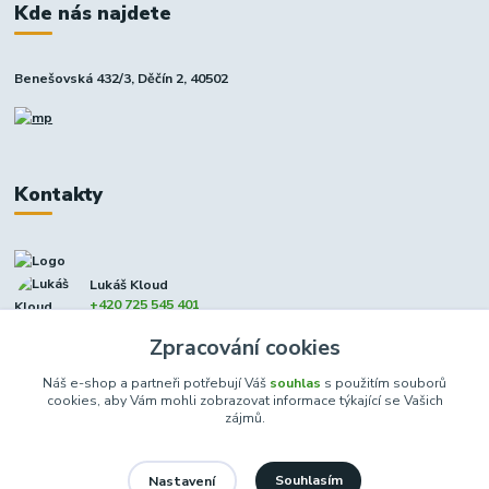
Kde nás najdete
Benešovská 432/3, Děčín 2, 40502
Kontakty
Lukáš Kloud
+420 725 545 401
(Po-Pá, 9-17 hod. - So 8:00-12:00)
Zpracování cookies
info@dcxmoto.cz
Náš e-shop a partneři potřebují Váš
souhlas
s použitím souborů
cookies, aby Vám mohli zobrazovat informace týkající se Vašich
zájmů.
Souhlasím
Nastavení