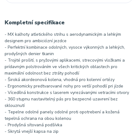
Kompletní specifikace
- MX kalhoty atletického strihu s aerodynamickým a lehkým
designem pro ambiciózní jezdce
- Perfektní kombinace odolných, vysoce výkonných a lehkých,
prodyšných denier tkanin
- Trojité prošití, s pryžovými aplikacemi, strecovými vložkami a
prídavným polstrováním ve všech kritických oblastech pro
maximální odolnost bez ztráty pohodlí
- Široká akordeonová kolena, vhodná pro kolenní ortézy
- Ergonomicky predtvarované nohy pro vetší pohodlí pri jízde
- Vícedílná konstrukce s laserem vyrezávanými vetracími otvory
- 360 stupnu nastavitelný pás pro bezpecné uzavrení bez
sklouznutí
- Tepelne odolné panely odolné proti opotrebení a kožená
tepelná ochrana na obou kolenou
- Prodyšná sítovaná podšívka
- Skrytá vnejší kapsa na zip