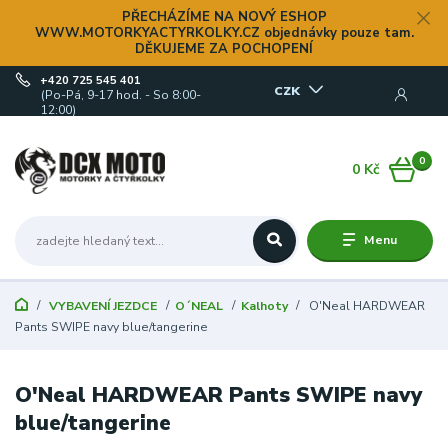
PŘECHÁZÍME NA NOVÝ ESHOP
WWW.MOTORKYACTYRKOLKY.CZ objednávky pouze tam.
DĚKUJEME ZA POCHOPENÍ
+420 725 545 401
CZK
(Po-Pá, 9-17 hod. - So 8:00-
12:00)
0
0 Kč
Menu
VYBAVENÍ JEZDCE
O´NEAL
Kalhoty
O'Neal HARDWEAR
Pants SWIPE navy blue/tangerine
O'Neal HARDWEAR Pants SWIPE navy
blue/tangerine