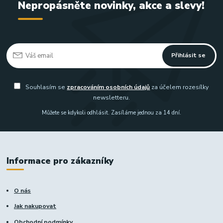
Nepropásněte novinky, akce a slevy!
Přihlásit se
Souhlasím se
zpracováním osobních údajů
za účelem rozesílky
newsletteru.
Můžete se kdykoli odhlásit. Zasíláme jednou za 14 dní.
Informace pro zákazníky
O nás
Jak nakupovat
Obchodní podmínky