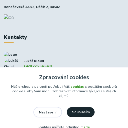
Benešovská 432/3, Děčín 2, 40502
Kontakty
Lukáš Kloud
+420 725 545 401
(Po-Pá, 9-17 hod. - So 8:00-12:00)
Zpracování cookies
info@dcxmoto.cz
Náš e-shop a partneři potřebují Váš
souhlas
s použitím souborů
cookies, aby Vám mohli zobrazovat informace týkající se Vašich
zájmů.
Souhlasím
Nastavení
DCXmoto s.r.o. | všechna práva vyhrazena 2026
Souhlas můžete odmítnout
zde
.