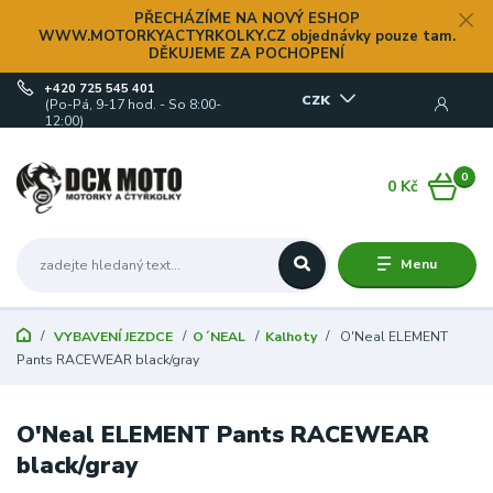
PŘECHÁZÍME NA NOVÝ ESHOP
WWW.MOTORKYACTYRKOLKY.CZ objednávky pouze tam.
DĚKUJEME ZA POCHOPENÍ
+420 725 545 401
CZK
(Po-Pá, 9-17 hod. - So 8:00-
12:00)
0
0 Kč
Menu
VYBAVENÍ JEZDCE
O´NEAL
Kalhoty
O'Neal ELEMENT
Pants RACEWEAR black/gray
O'Neal ELEMENT Pants RACEWEAR
black/gray