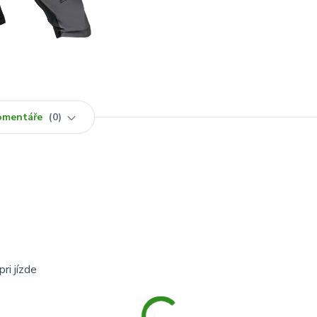
omentáře
0
ri jízde