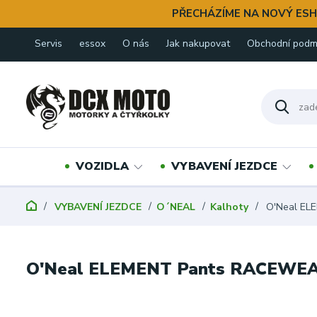
PŘECHÁZÍME NA NOVÝ ESH
Servis
essox
O nás
Jak nakupovat
Obchodní podm
VOZIDLA
VYBAVENÍ JEZDCE
VYBAVENÍ JEZDCE
O´NEAL
Kalhoty
O'Neal EL
O'Neal ELEMENT Pants RACEWEAR