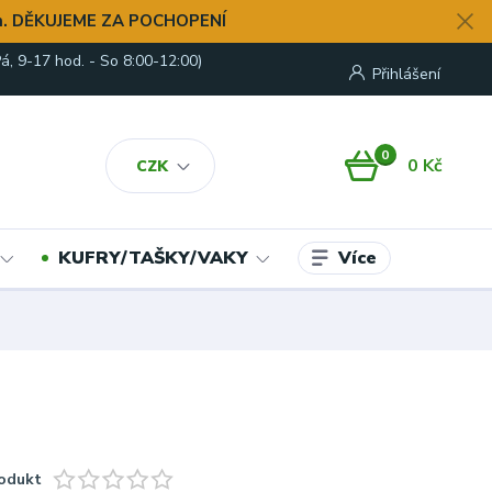
. DĚKUJEME ZA POCHOPENÍ
á, 9-17 hod. - So 8:00-12:00)
Přihlášení
0
0 Kč
CZK
Více
KUFRY/TAŠKY/VAKY
odukt