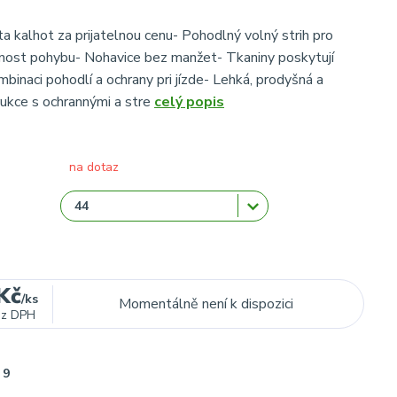
ta kalhot za prijatelnou cenu- Pohodlný volný strih pro
nost pohybu- Nohavice bez manžet- Tkaniny poskytují
binaci pohodlí a ochrany pri jízde- Lehká, prodyšná a
ukce s ochrannými a stre
celý popis
na dotaz
Kč
/
ks
Momentálně není k dispozici
ez DPH
9