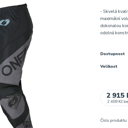
- Skvelá kvali
maximální vol
dokonalou kom
odolná konstr
Dostupnost
Velikost
2 915 
2 409 Kč
b
Číslo produktu: