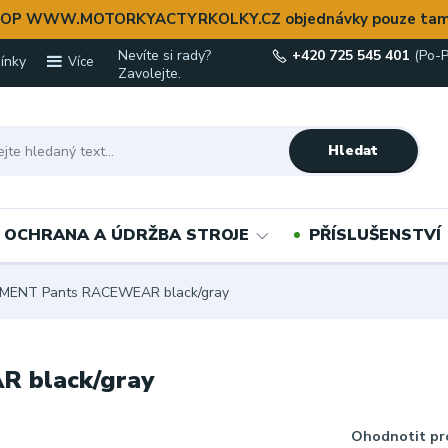
OP WWW.MOTORKYACTYRKOLKY.CZ objednávky pouze tam
Nevíte si rady?
+420 725 545 401
(Po-P
ínky
Více
Zavolejte.
Hledat
OCHRANA A ÚDRŽBA STROJE
PŘÍSLUŠENSTVÍ
EMENT Pants RACEWEAR black/gray
 black/gray
Ohodnotit pr