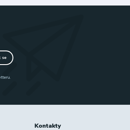
t se
tteru.
Kontakty