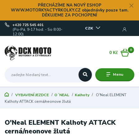
PŘECHÁZÍME NA NOVÝ ESHOP
WWW.MOTORKYACTYRKOLKY.CZ objednávky pouze tam.
DĚKUJEME ZA POCHOPENÍ
+420 725 545 401
CZK
(Po-Pá, 9-17 hod. - So 8:00-
12:00)
0
0 Kč
Menu
VYBAVENÍ JEZDCE
O´NEAL
Kalhoty
O'Neal ELEMENT
Kalhoty ATTACK cerná/neonove žlutá
O'Neal ELEMENT Kalhoty ATTACK
cerná/neonove žlutá