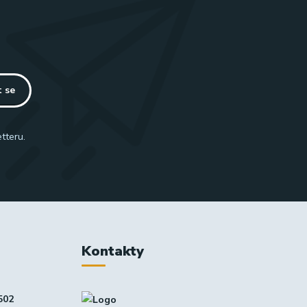
t se
tteru.
Kontakty
502