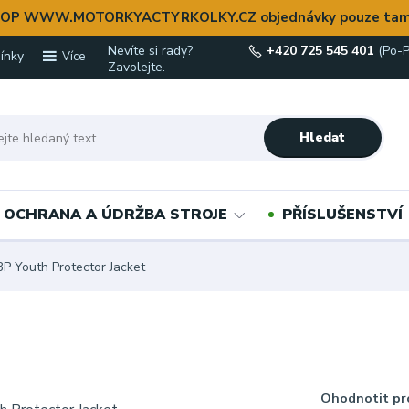
OP WWW.MOTORKYACTYRKOLKY.CZ objednávky pouze tam
Nevíte si rady?
+420 725 545 401
(Po-P
ínky
Více
Zavolejte.
Hledat
OCHRANA A ÚDRŽBA STROJE
PŘÍSLUŠENSTVÍ
P Youth Protector Jacket
Ohodnotit pr