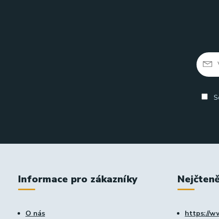
So
Informace pro zákazníky
Nejčteně
O nás
https://w