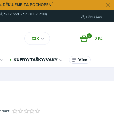
. DĚKUJEME ZA POCHOPENÍ
á, 9-17 hod. - So 8:00-12:00)
Přihlášení
0
0 Kč
CZK
Více
KUFRY/TAŠKY/VAKY
odukt