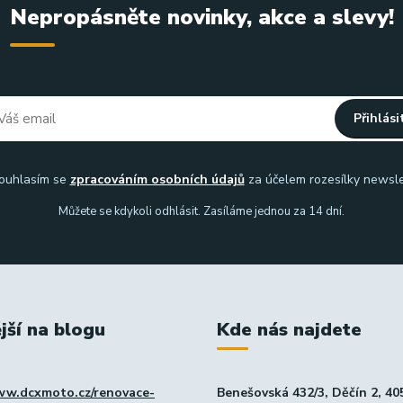
Nepropásněte novinky, akce a slevy!
Přihlási
uhlasím se
zpracováním osobních údajů
za účelem rozesílky newsle
Můžete se kdykoli odhlásit. Zasíláme jednou za 14 dní.
jší na blogu
Kde nás najdete
ww.dcxmoto.cz/renovace-
Benešovská 432/3, Děčín 2, 40