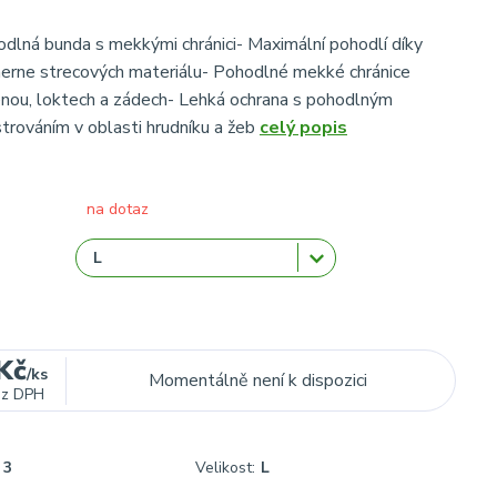
odlná bunda s mekkými chránici- Maximální pohodlí díky
merne strecových materiálu- Pohodlné mekké chránice
nou, loktech a zádech- Lehká ochrana s pohodlným
rováním v oblasti hrudníku a žeb
celý popis
na dotaz
Kč
/
ks
Momentálně není k dispozici
ez DPH
3
Velikost:
L