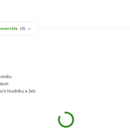
omentáře
0
eriálu
dech
ti hrudníku a žeb