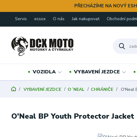
PŘECHÁZÍME NA NOVÝ ESH
Servis
essox
O nás
Jak nakupovat
Obchodní podm
VOZIDLA
VYBAVENÍ JEZDCE
VYBAVENÍ JEZDCE
O´NEAL
CHRÁNIČE
O'Neal B
O'Neal BP Youth Protector Jacket