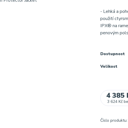
- Lehká a poh
použití ctyrs
IPX® na rame
penovým polst
Dostupnost
Velikost
4 385 
3 624 Kč
b
Číslo produktu: