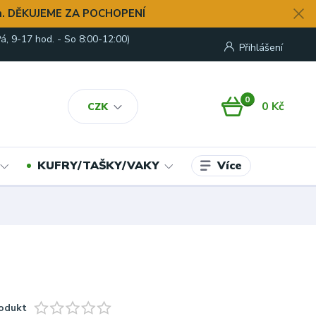
. DĚKUJEME ZA POCHOPENÍ
á, 9-17 hod. - So 8:00-12:00)
Přihlášení
0
0 Kč
CZK
Více
KUFRY/TAŠKY/VAKY
odukt