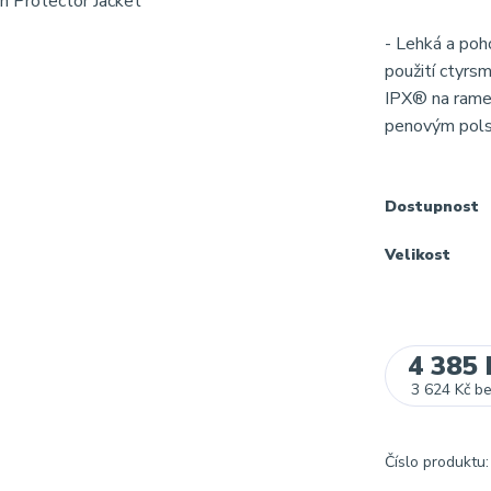
- Lehká a poh
použití ctyrs
IPX® na rame
penovým polst
Dostupnost
Velikost
4 385 
3 624 Kč
b
Číslo produktu: