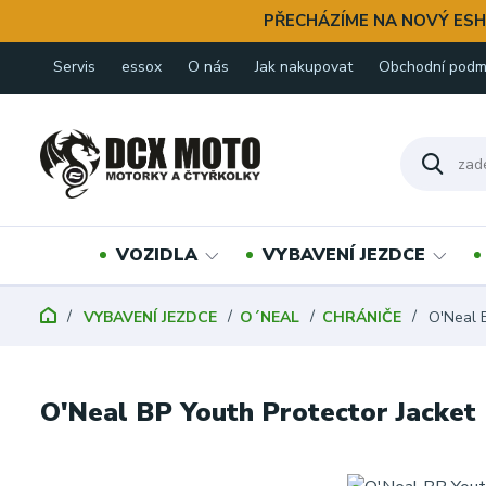
PŘECHÁZÍME NA NOVÝ ESH
Servis
essox
O nás
Jak nakupovat
Obchodní podm
VOZIDLA
VYBAVENÍ JEZDCE
VYBAVENÍ JEZDCE
O´NEAL
CHRÁNIČE
O'Neal B
O'Neal BP Youth Protector Jacket