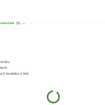
omentáře
0
eriálu
dech
ti hrudníku a žeb