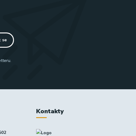
t se
tteru.
Kontakty
502