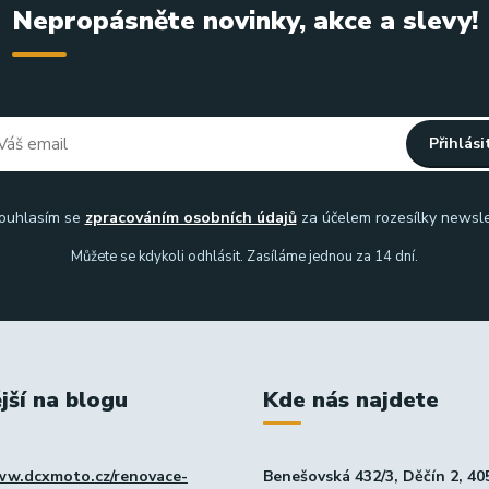
Nepropásněte novinky, akce a slevy!
Přihlási
uhlasím se
zpracováním osobních údajů
za účelem rozesílky newsle
Můžete se kdykoli odhlásit. Zasíláme jednou za 14 dní.
jší na blogu
Kde nás najdete
ww.dcxmoto.cz/renovace-
Benešovská 432/3, Děčín 2, 40