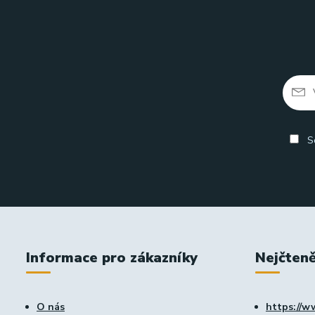
So
Informace pro zákazníky
Nejčteně
O nás
https://w