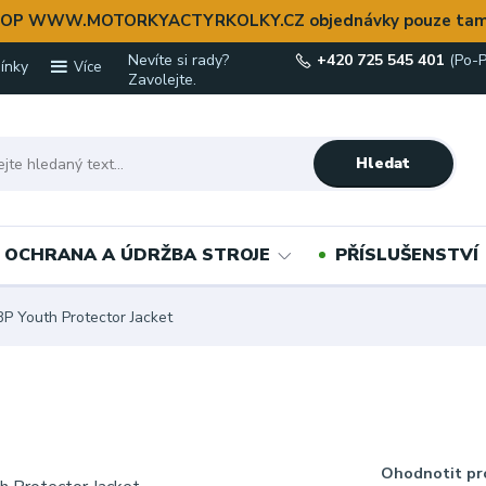
OP WWW.MOTORKYACTYRKOLKY.CZ objednávky pouze tam
Nevíte si rady?
+420 725 545 401
(Po-P
ínky
Více
Zavolejte.
Hledat
OCHRANA A ÚDRŽBA STROJE
PŘÍSLUŠENSTVÍ
P Youth Protector Jacket
Ohodnotit pr