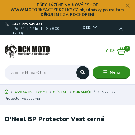
PŘECHÁZÍME NA NOVÝ ESHOP
WWW.MOTORKYACTYRKOLKY.CZ objednávky pouze tam.
DĚKUJEME ZA POCHOPENÍ
+420 725 545 401
CZK
(Po-Pá, 9-17 hod. - So 8:00-
12:00)
0
0 Kč
Menu
VYBAVENÍ JEZDCE
O´NEAL
CHRÁNIČE
O'Neal BP
Protector Vest cerná
O'Neal BP Protector Vest cerná