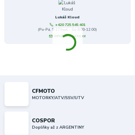
Lukáš Kloud
+420 725 545 401
(Po-Pá, 9-17 hod. - So 8:00-12:00)
info@dcxmoto.cz
CFMOTO
MOTORKY/ATV/SSV/UTV
COSPOR
Doplňky až z ARGENTINY