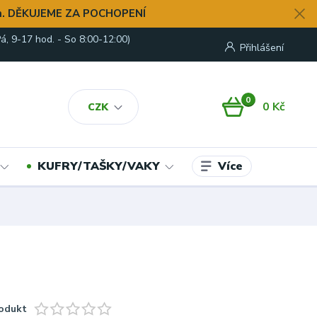
. DĚKUJEME ZA POCHOPENÍ
á, 9-17 hod. - So 8:00-12:00)
Přihlášení
0
0 Kč
CZK
Více
KUFRY/TAŠKY/VAKY
odukt