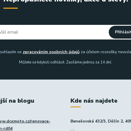
Přihlási
uhlasím se
zpracováním osobních údajů
za účelem rozesílky newsle
Můžete se kdykoli odhlásit. Zasíláme jednou za 14 dní.
jší na blogu
Kde nás najdete
ww.dcxmoto.cz/renovace-
Benešovská 432/3, Děčín 2, 40
in-rd04