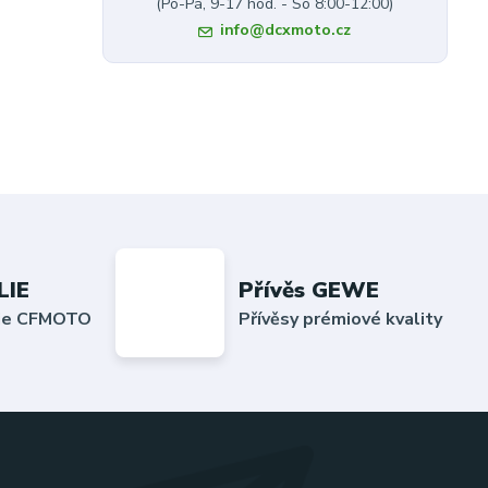
(Po-Pá, 9-17 hod. - So 8:00-12:00)
info@dcxmoto.cz
LIE
Přívěs GEWE
lie CFMOTO
Přívěsy prémiové kvality