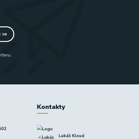
t se
tteru.
Kontakty
502
Lukáš Kloud