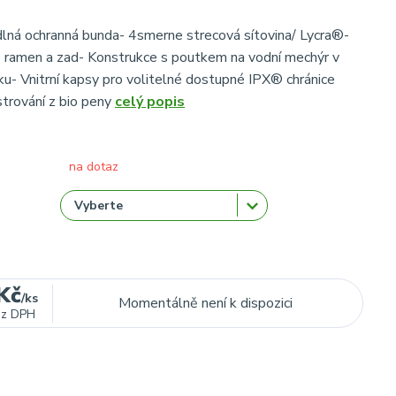
lná ochranná bunda- 4smerne strecová sítovina/ Lycra®-
 ramen a zad- Konstrukce s poutkem na vodní mechýr v
íku- Vnitrní kapsy pro volitelné dostupné IPX® chránice
strování z bio peny
celý popis
na dotaz
Kč
/
ks
Momentálně není k dispozici
ez DPH