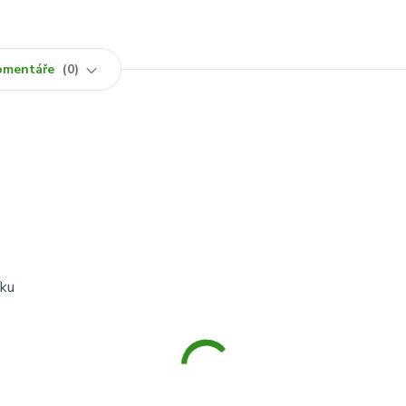
omentáře
0
íku