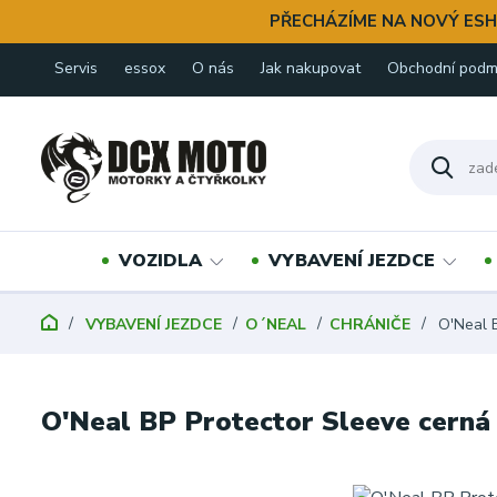
PŘECHÁZÍME NA NOVÝ ESH
Servis
essox
O nás
Jak nakupovat
Obchodní podm
VOZIDLA
VYBAVENÍ JEZDCE
VYBAVENÍ JEZDCE
O´NEAL
CHRÁNIČE
O'Neal B
O'Neal BP Protector Sleeve cerná