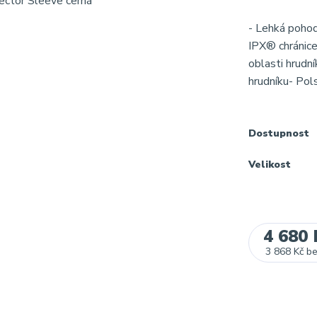
- Lehká pohod
IPX® chránice
oblasti hrudn
hrudníku- Pol
Dostupnost
Velikost
4 680 
3 868 Kč
b