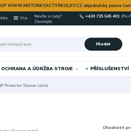
OP WWW.MOTORKYACTYRKOLKY.CZ objednávky pouze tam
Nevíte si rady?
+420 725 545 401
(Po-P
ínky
Více
Zavolejte.
Hledat
OCHRANA A ÚDRŽBA STROJE
PŘÍSLUŠENSTVÍ
P Protector Sleeve cerná
Ohodnotit pr