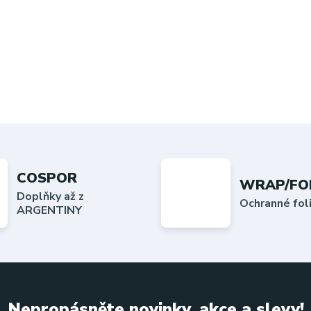
COSPOR
WRAP/FO
Doplňky až z
Ochranné fo
ARGENTINY
Nepropásněte novinky, akce a slevy!