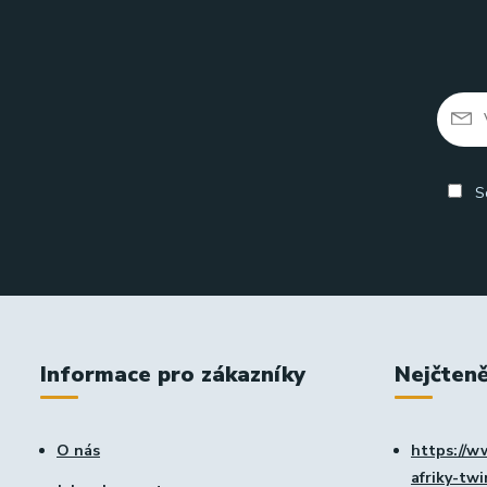
So
Informace pro zákazníky
Nejčteně
O nás
https://w
afriky-tw