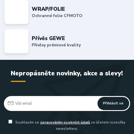
WRAP/FOLIE
Ochranné folie CFMOTO
Přívěs GEWE
Přívěsy prémiové kvality
Nepropásněte novinky, akce a slevy!
Přihlásit se
Souhlasím se
zpracováním osobních údajů
za účelem rozesílky
newsletteru.