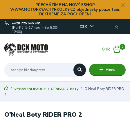
PŘECHÁZÍME NA NOVÝ ESHOP
WWW.MOTORKYACTYRKOLKY.CZ objednávky pouze tam.
DĚKUJEME ZA POCHOPENÍ
+420 725 545 401
CZK
(Po-Pá, 9-17 hod. - So 8:00-
12:00)
0
0 Kč
Menu
VYBAVENÍ JEZDCE
O´NEAL
Boty
O'Neal Boty RIDER PRO
2
O'Neal Boty RIDER PRO 2