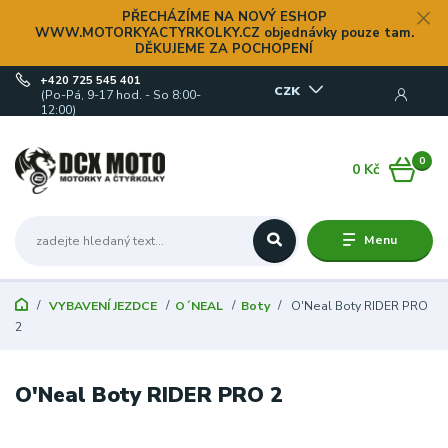
PŘECHÁZÍME NA NOVÝ ESHOP
WWW.MOTORKYACTYRKOLKY.CZ objednávky pouze tam.
DĚKUJEME ZA POCHOPENÍ
+420 725 545 401
CZK
(Po-Pá, 9-17 hod. - So 8:00-
12:00)
0
0 Kč
Menu
VYBAVENÍ JEZDCE
O´NEAL
Boty
O'Neal Boty RIDER PRO
2
O'Neal Boty RIDER PRO 2