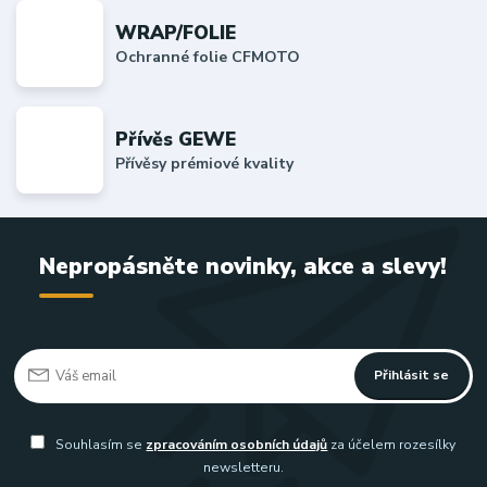
WRAP/FOLIE
Ochranné folie CFMOTO
Přívěs GEWE
Přívěsy prémiové kvality
Nepropásněte novinky, akce a slevy!
Přihlásit se
Souhlasím se
zpracováním osobních údajů
za účelem rozesílky
newsletteru.