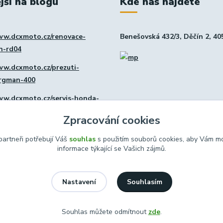
jší na blogu
Kde nás najdete
ww.dcxmoto.cz/renovace-
Benešovská 432/3, Děčín 2, 40
in-rd04
ww.dcxmoto.cz/prezuti-
urgman-400
ww.dcxmoto.cz/servis-honda-
Zpracování cookies
ww.dcxmoto.cz/nova-dilna
artneři potřebují Váš
souhlas
s použitím souborů cookies, aby Vám mo
informace týkající se Vašich zájmů.
Souhlasím
Nastavení
Souhlas můžete odmítnout
zde
.