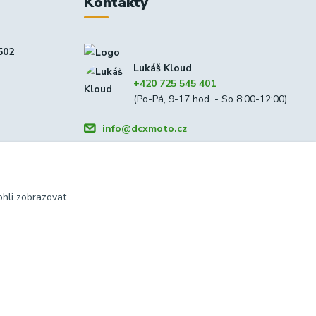
Kontakty
502
Lukáš Kloud
+420 725 545 401
(Po-Pá, 9-17 hod. - So 8:00-12:00)
info@dcxmoto.cz
hli zobrazovat
Vytvořeno na
Eshop-rychle.cz