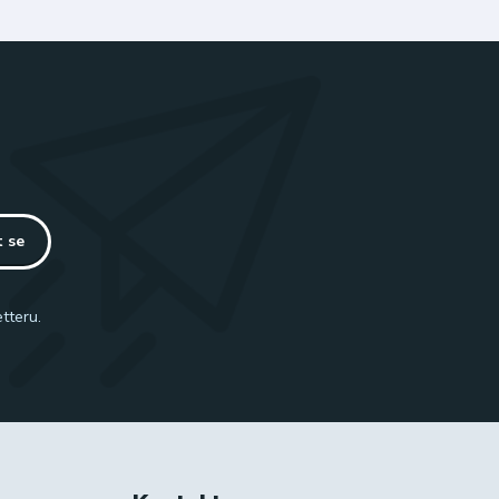
t se
tteru.