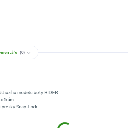
omentáře
0
predchozího modelu boty RIDER
vložkám
ri prezky Snap-Lock