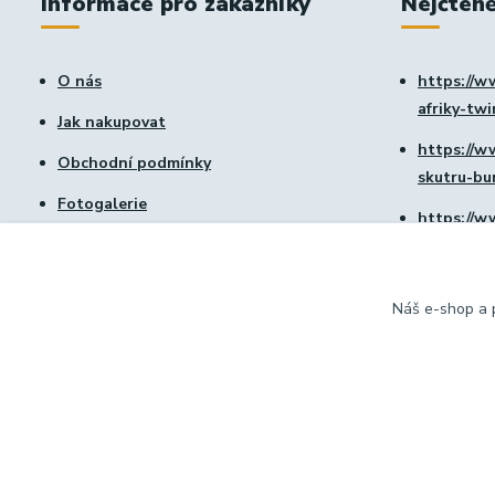
Informace pro zákazníky
Nejčteně
O nás
https://w
afriky-tw
Jak nakupovat
https://w
Obchodní podmínky
skutru-b
Fotogalerie
https://w
Kontakty
vtx-1800
Blog
https://w
Náš e-shop a p
Novinky
DCXmoto s.r.o. | všechna práva vyhrazena 2026