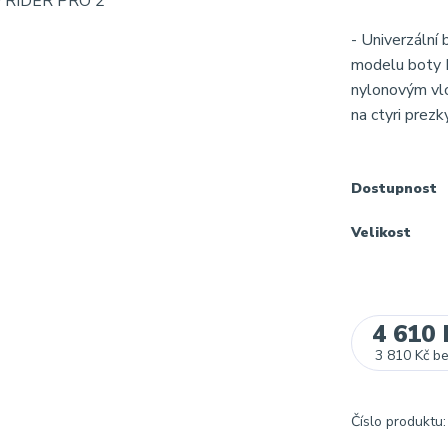
- Univerzální
modelu boty 
nylonovým vlo
na ctyri prez
Dostupnost
Velikost
4 610 
3 810 Kč
b
Číslo produktu: