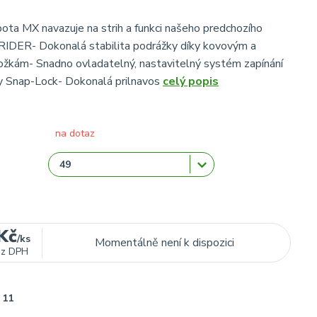
 bota MX navazuje na strih a funkci našeho predchozího
RIDER- Dokonalá stabilita podrážky díky kovovým a
žkám- Snadno ovladatelný, nastavitelný systém zapínání
ky Snap-Lock- Dokonalá prilnavos
celý popis
na dotaz
Kč
/
ks
Momentálně není k dispozici
ez DPH
11