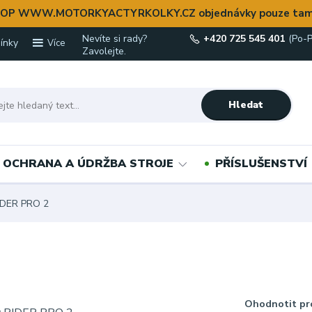
OP WWW.MOTORKYACTYRKOLKY.CZ objednávky pouze tam
Nevíte si rady?
+420 725 545 401
(Po-P
ínky
Více
Zavolejte.
Hledat
OCHRANA A ÚDRŽBA STROJE
PŘÍSLUŠENSTVÍ
IDER PRO 2
Ohodnotit pr