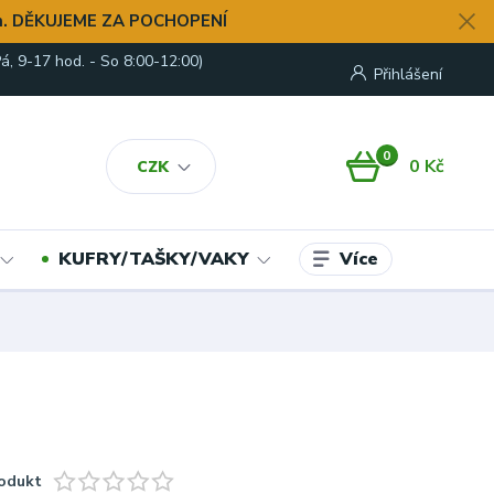
. DĚKUJEME ZA POCHOPENÍ
á, 9-17 hod. - So 8:00-12:00)
Přihlášení
0
0 Kč
CZK
Více
KUFRY/TAŠKY/VAKY
odukt