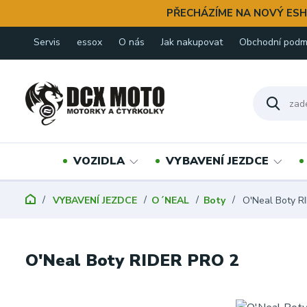
PŘECHÁZÍME NA NOVÝ ESH
Servis
essox
O nás
Jak nakupovat
Obchodní podm
VOZIDLA
VYBAVENÍ JEZDCE
VYBAVENÍ JEZDCE
O´NEAL
Boty
O'Neal Boty R
O'Neal Boty RIDER PRO 2