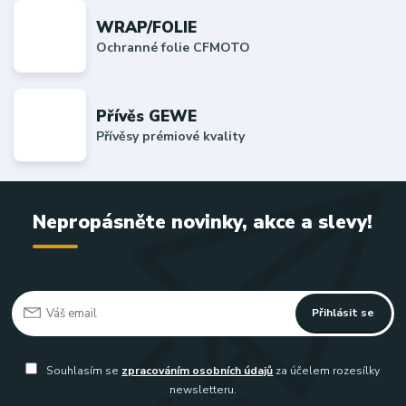
WRAP/FOLIE
Ochranné folie CFMOTO
Přívěs GEWE
Přívěsy prémiové kvality
Nepropásněte novinky, akce a slevy!
Přihlásit se
Souhlasím se
zpracováním osobních údajů
za účelem rozesílky
newsletteru.