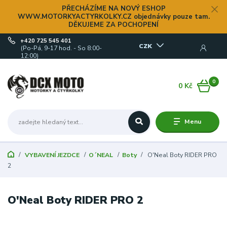
PŘECHÁZÍME NA NOVÝ ESHOP
WWW.MOTORKYACTYRKOLKY.CZ objednávky pouze tam.
DĚKUJEME ZA POCHOPENÍ
+420 725 545 401
CZK
(Po-Pá, 9-17 hod. - So 8:00-
12:00)
0
0 Kč
Menu
VYBAVENÍ JEZDCE
O´NEAL
Boty
O'Neal Boty RIDER PRO
2
O'Neal Boty RIDER PRO 2