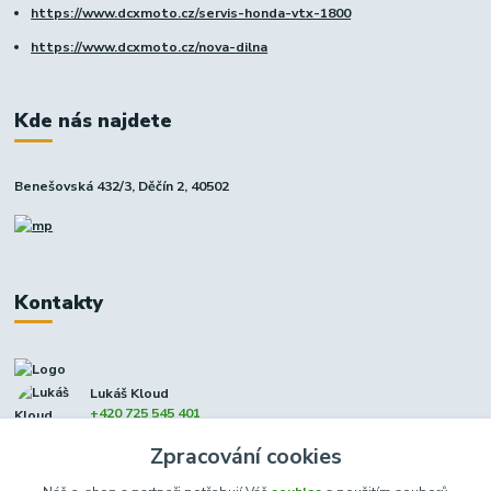
https://www.dcxmoto.cz/servis-honda-vtx-1800
https://www.dcxmoto.cz/nova-dilna
Kde nás najdete
Benešovská 432/3, Děčín 2, 40502
Kontakty
Lukáš Kloud
+420 725 545 401
(Po-Pá, 9-17 hod. - So 8:00-12:00)
Zpracování cookies
info@dcxmoto.cz