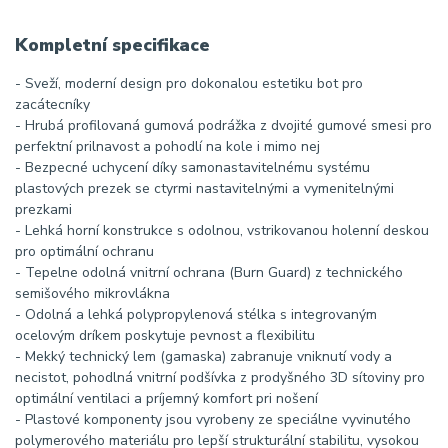
Kompletní specifikace
- Sveží, moderní design pro dokonalou estetiku bot pro
zacátecníky
- Hrubá profilovaná gumová podrážka z dvojité gumové smesi pro
perfektní prilnavost a pohodlí na kole i mimo nej
- Bezpecné uchycení díky samonastavitelnému systému
plastových prezek se ctyrmi nastavitelnými a vymenitelnými
prezkami
- Lehká horní konstrukce s odolnou, vstrikovanou holenní deskou
pro optimální ochranu
- Tepelne odolná vnitrní ochrana (Burn Guard) z technického
semišového mikrovlákna
- Odolná a lehká polypropylenová stélka s integrovaným
ocelovým dríkem poskytuje pevnost a flexibilitu
- Mekký technický lem (gamaska) zabranuje vniknutí vody a
necistot, pohodlná vnitrní podšívka z prodyšného 3D sítoviny pro
optimální ventilaci a príjemný komfort pri nošení
- Plastové komponenty jsou vyrobeny ze speciálne vyvinutého
polymerového materiálu pro lepší strukturální stabilitu, vysokou