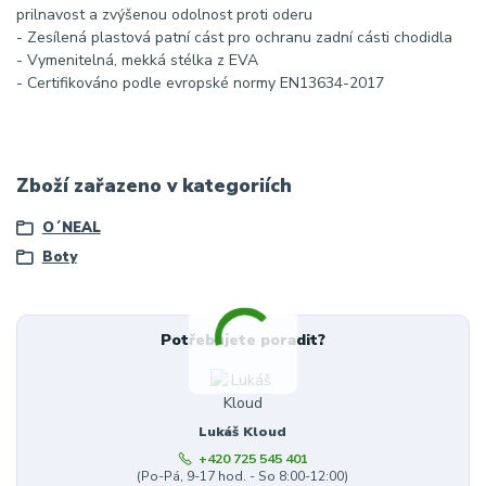
prilnavost a zvýšenou odolnost proti oderu
- Zesílená plastová patní cást pro ochranu zadní cásti chodidla
- Vymenitelná, mekká stélka z EVA
- Certifikováno podle evropské normy EN13634-2017
Zboží zařazeno v kategoriích
O´NEAL
Boty
Potřebujete poradit?
Lukáš Kloud
+420 725 545 401
(Po-Pá, 9-17 hod. - So 8:00-12:00)