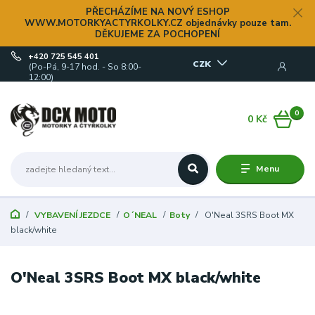
PŘECHÁZÍME NA NOVÝ ESHOP
WWW.MOTORKYACTYRKOLKY.CZ objednávky pouze tam.
DĚKUJEME ZA POCHOPENÍ
+420 725 545 401
CZK
(Po-Pá, 9-17 hod. - So 8:00-
12:00)
0
0 Kč
Menu
VYBAVENÍ JEZDCE
O´NEAL
Boty
O'Neal 3SRS Boot MX
black/white
O'Neal 3SRS Boot MX black/white