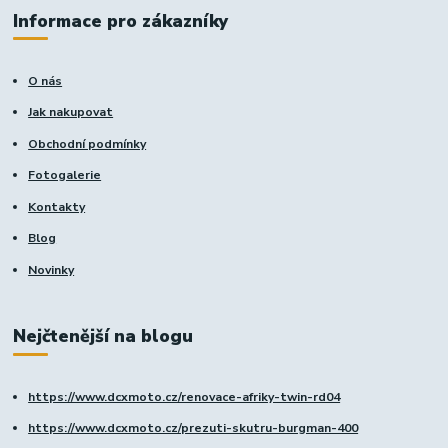
Informace pro zákazníky
O nás
Jak nakupovat
Obchodní podmínky
Fotogalerie
Kontakty
Blog
Novinky
Nejčtenější na blogu
https://www.dcxmoto.cz/renovace-afriky-twin-rd04
https://www.dcxmoto.cz/prezuti-skutru-burgman-400