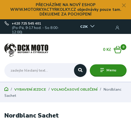
PŘECHÁZÍME NA NOVÝ ESHOP
WWW.MOTORKYACTYRKOLKY.CZ objednávky pouze tam.
DĚKUJEME ZA POCHOPENÍ
+420 725 545 401
CZK
(Po-Pá, 9-17 hod. - So 8:00-
12:00)
0
0 Kč
Menu
VYBAVENÍ JEZDCE
VOLNOČASOVÉ OBLEČENÍ
Nordblanc
Sachet
Nordblanc Sachet