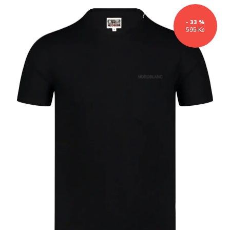
- 33 %
595 Kč