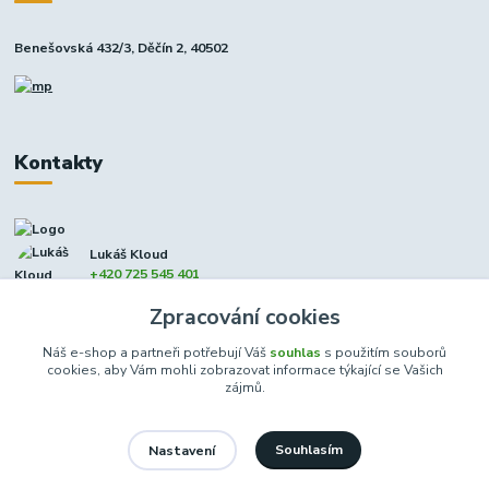
Benešovská 432/3, Děčín 2, 40502
Kontakty
Lukáš Kloud
+420 725 545 401
(Po-Pá, 9-17 hod. - So 8:00-12:00)
Zpracování cookies
info@dcxmoto.cz
Náš e-shop a partneři potřebují Váš
souhlas
s použitím souborů
cookies, aby Vám mohli zobrazovat informace týkající se Vašich
zájmů.
Souhlasím
Nastavení