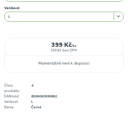
Velikost
399 Kč
/
ks
330 Kč
bez DPH
Momentálně není k dispozici
Číslo
4
produktu:
EAN kód:
8596063599862
Velikost:
L
Barva:
Černá