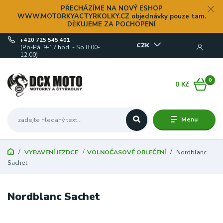
PŘECHÁZÍME NA NOVÝ ESHOP
WWW.MOTORKYACTYRKOLKY.CZ objednávky pouze tam.
DĚKUJEME ZA POCHOPENÍ
+420 725 545 401
CZK
(Po-Pá, 9-17 hod. - So 8:00-
12:00)
0
0 Kč
Menu
VYBAVENÍ JEZDCE
VOLNOČASOVÉ OBLEČENÍ
Nordblanc
Sachet
Nordblanc Sachet