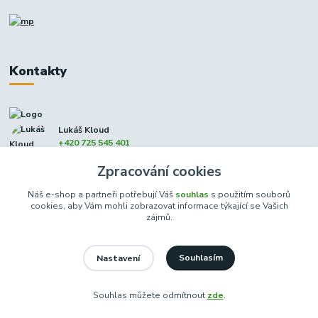
Kontakty
Lukáš Kloud
+420 725 545 401
(Po-Pá, 9-17 hod. - So 8:00-12:00)
Zpracování cookies
info@dcxmoto.cz
Náš e-shop a partneři potřebují Váš
souhlas
s použitím souborů
cookies, aby Vám mohli zobrazovat informace týkající se Vašich
zájmů.
Souhlasím
Nastavení
DCXmoto s.r.o. | všechna práva vyhrazena 2026
Souhlas můžete odmítnout
zde
.
Vytvořeno na
Eshop-rychle.cz