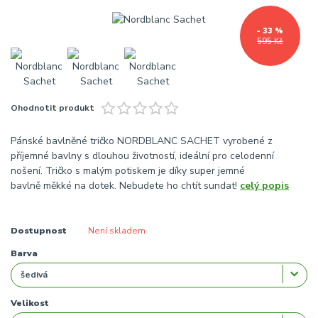
- 33 %
595 Kč
Ohodnotit produkt
Pánské bavlněné tričko NORDBLANC SACHET vyrobené z
příjemné bavlny s dlouhou životností, ideální pro celodenní
nošení. Tričko s malým potiskem je díky super jemné
bavlně měkké na dotek. Nebudete ho chtít sundat!
celý popis
Dostupnost
Není skladem
Barva
Velikost