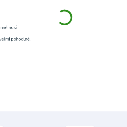
ně nosí.
 velmi pohodlné.