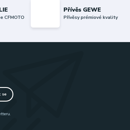
LIE
Přívěs GEWE
lie CFMOTO
Přívěsy prémiové kvality
t se
tteru.