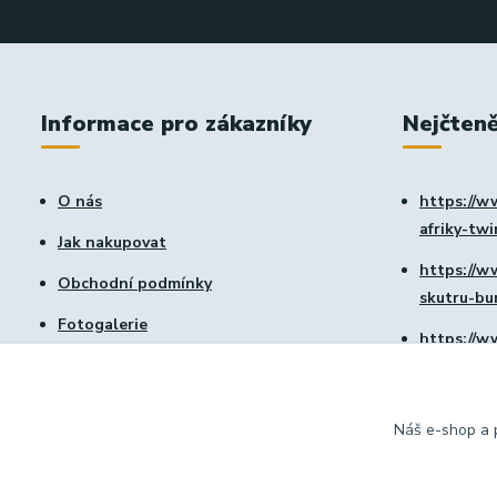
Informace pro zákazníky
Nejčteně
O nás
https://w
afriky-tw
Jak nakupovat
https://w
Obchodní podmínky
skutru-b
Fotogalerie
https://w
Kontakty
vtx-1800
Blog
https://w
Náš e-shop a p
Novinky