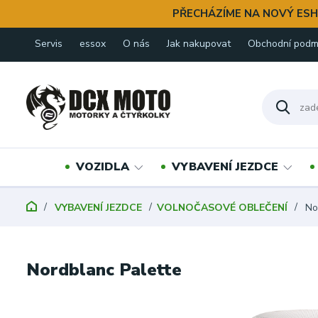
PŘECHÁZÍME NA NOVÝ ESH
Servis
essox
O nás
Jak nakupovat
Obchodní podm
VOZIDLA
VYBAVENÍ JEZDCE
VYBAVENÍ JEZDCE
VOLNOČASOVÉ OBLEČENÍ
Nor
Nordblanc Palette