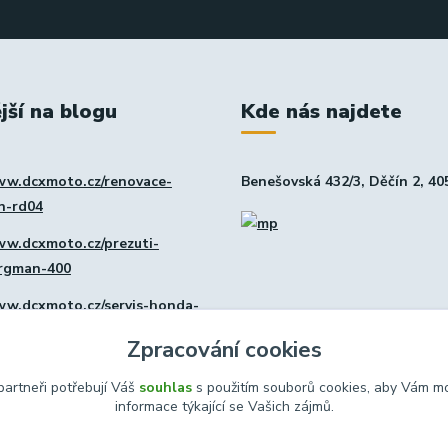
jší na blogu
Kde nás najdete
ww.dcxmoto.cz/renovace-
Benešovská 432/3, Děčín 2, 40
in-rd04
ww.dcxmoto.cz/prezuti-
urgman-400
ww.dcxmoto.cz/servis-honda-
Zpracování cookies
ww.dcxmoto.cz/nova-dilna
artneři potřebují Váš
souhlas
s použitím souborů cookies, aby Vám mo
informace týkající se Vašich zájmů.