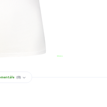
omentáře
0