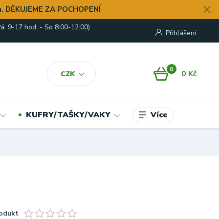
. DĚKUJEME ZA POCHOPENÍ
á, 9-17 hod. - So 8:00-12:00)
Přihlášení
0
0 Kč
CZK
Více
KUFRY/TAŠKY/VAKY
odukt