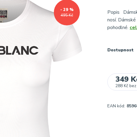
- 29 %
Popis Dámsk
495 Kč
nosí. Dámské t
pohodlné.
cel
Dostupnost
349 K
288 Kč
bez
EAN kód:
8596