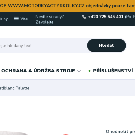
OP WWW.MOTORKYACTYRKOLKY.CZ objednávky pouze tam
Nevíte si rady?
+420 725 545 401
(Po-P
ínky
Více
Zavolejte.
Hledat
OCHRANA A ÚDRŽBA STROJE
PŘÍSLUŠENSTVÍ
dblanc Palette
Ohodnotit pr