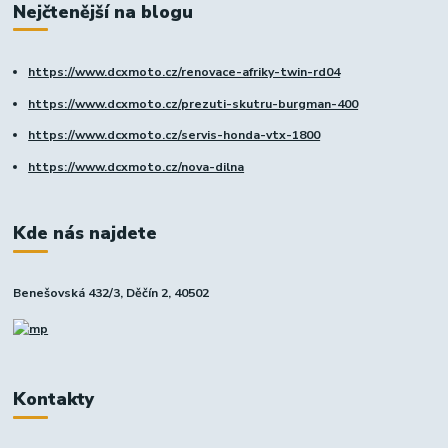
Nejčtenější na blogu
https://www.dcxmoto.cz/renovace-afriky-twin-rd04
https://www.dcxmoto.cz/prezuti-skutru-burgman-400
https://www.dcxmoto.cz/servis-honda-vtx-1800
https://www.dcxmoto.cz/nova-dilna
Kde nás najdete
Benešovská 432/3, Děčín 2, 40502
Kontakty