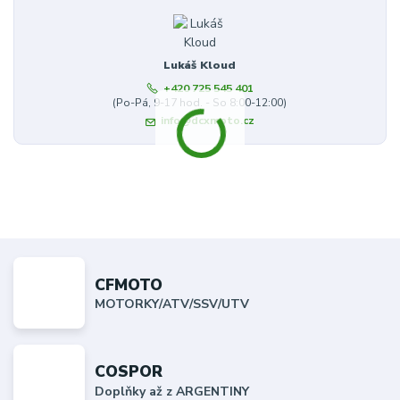
Lukáš Kloud
+420 725 545 401
(Po-Pá, 9-17 hod. - So 8:00-12:00)
info@dcxmoto.cz
CFMOTO
MOTORKY/ATV/SSV/UTV
COSPOR
Doplňky až z ARGENTINY