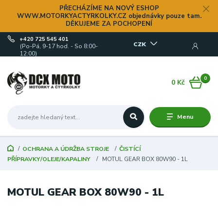
PŘECHÁZÍME NA NOVÝ ESHOP
WWW.MOTORKYACTYRKOLKY.CZ objednávky pouze tam.
DĚKUJEME ZA POCHOPENÍ
+420 725 545 401
CZK
(Po-Pá, 9-17 hod. - So 8:00-
12:00)
0
0 Kč
Menu
OCHRANA A ÚDRŽBA STROJE
ČISTÍCÍ
PŘÍPRAVKY/OLEJE/KAPALINY
MOTUL GEAR BOX 80W90 - 1L
MOTUL GEAR BOX 80W90 - 1L