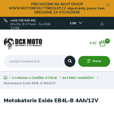
PŘECHÁZÍME NA NOVÝ ESHOP
WWW.MOTORKYACTYRKOLKY.CZ objednávky pouze tam.
DĚKUJEME ZA POCHOPENÍ
+420 725 545 401
CZK
(Po-Pá, 9-17 hod. - So 8:00-
12:00)
0
0 Kč
Menu
OCHRANA A ÚDRŽBA STROJE
BATERIE / NABÍJEČKY
Motobaterie Exide EB4L-B 4Ah/12V
Motobaterie Exide EB4L-B 4Ah/12V