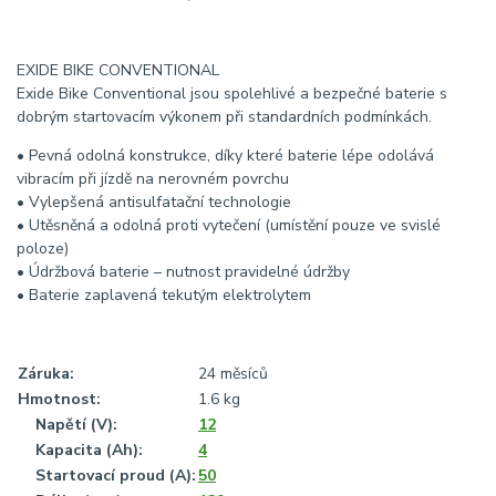
EXIDE BIKE CONVENTIONAL
Exide Bike Conventional jsou spolehlivé a bezpečné baterie s
dobrým startovacím výkonem při standardních podmínkách.
• Pevná odolná konstrukce, díky které baterie lépe odolává
vibracím při jízdě na nerovném povrchu
• Vylepšená antisulfatační technologie
• Utěsněná a odolná proti vytečení (umístění pouze ve svislé
poloze)
• Údržbová baterie – nutnost pravidelné údržby
• Baterie zaplavená tekutým elektrolytem
Záruka
:
24 měsíců
Hmotnost
:
1.6 kg
?
Napětí (V)
:
12
?
Kapacita (Ah)
:
4
?
Startovací proud (A)
:
50