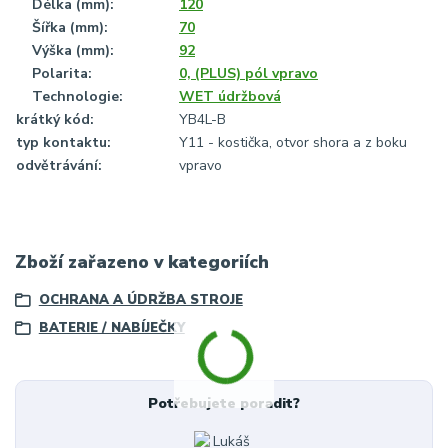
?
Délka (mm)
:
120
?
Šířka (mm)
:
70
?
Výška (mm)
:
92
?
Polarita
:
0, (PLUS) pól vpravo
?
Technologie
:
WET údržbová
krátký kód
:
YB4L-B
typ kontaktu
:
Y11 - kostička, otvor shora a z boku
odvětrávání
:
vpravo
Zboží zařazeno v kategoriích
OCHRANA A ÚDRŽBA STROJE
BATERIE / NABÍJEČKY
Potřebujete poradit?