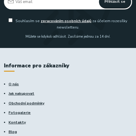
Přihlásit se
Souhlasím se
zpracováním osobních údajů
za účelem rozesílky
newsletteru.
Můžete se kdykoli odhlásit. Zasíláme jednou za 14 dní.
Informace pro zákazníky
O nás
Jak nakupovat
Obchodní podmínky
Fotogalerie
Kontakty
Blog