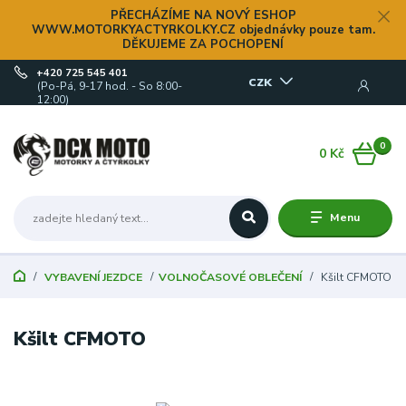
PŘECHÁZÍME NA NOVÝ ESHOP
WWW.MOTORKYACTYRKOLKY.CZ objednávky pouze tam.
DĚKUJEME ZA POCHOPENÍ
+420 725 545 401
CZK
(Po-Pá, 9-17 hod. - So 8:00-
12:00)
0
0 Kč
Menu
VYBAVENÍ JEZDCE
VOLNOČASOVÉ OBLEČENÍ
Kšilt CFMOTO
Kšilt CFMOTO