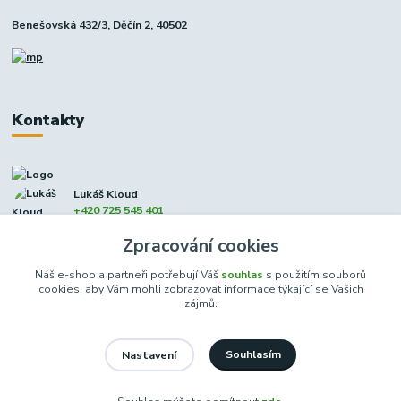
Benešovská 432/3, Děčín 2, 40502
Kontakty
Lukáš Kloud
+420 725 545 401
(Po-Pá, 9-17 hod. - So 8:00-12:00)
Zpracování cookies
info@dcxmoto.cz
Náš e-shop a partneři potřebují Váš
souhlas
s použitím souborů
cookies, aby Vám mohli zobrazovat informace týkající se Vašich
zájmů.
Souhlasím
Nastavení
DCXmoto s.r.o. | všechna práva vyhrazena 2026