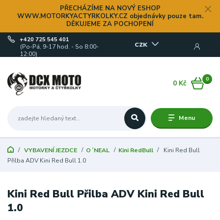
PŘECHÁZÍME NA NOVÝ ESHOP
WWW.MOTORKYACTYRKOLKY.CZ objednávky pouze tam.
DĚKUJEME ZA POCHOPENÍ
+420 725 545 401
CZK
(Po-Pá, 9-17 hod. - So 8:00-
12:00)
0
0 Kč
Menu
VYBAVENÍ JEZDCE
O´NEAL
Kini RedBull
Kini Red Bull
Přilba ADV Kini Red Bull 1.0
Kini Red Bull Přilba ADV Kini Red Bull
1.0