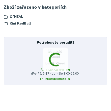
Zboží zařazeno v kategoriích
O´NEAL
Kini RedBull
Potřebujete poradit?
Lukáš Kloud
+420 725 545 401
(Po-Pá, 9-17 hod. - So 8:00-12:00)
info@dcxmoto.cz