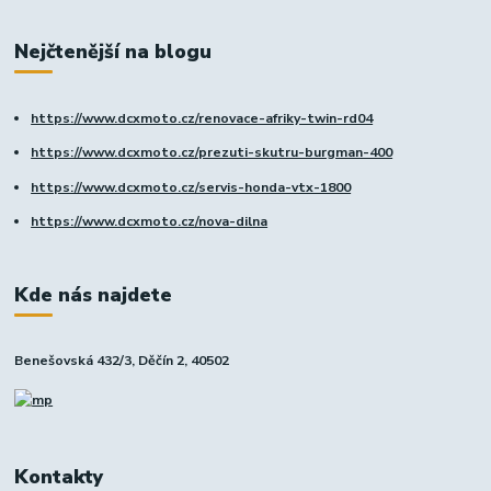
Nejčtenější na blogu
https://www.dcxmoto.cz/renovace-afriky-twin-rd04
https://www.dcxmoto.cz/prezuti-skutru-burgman-400
https://www.dcxmoto.cz/servis-honda-vtx-1800
https://www.dcxmoto.cz/nova-dilna
Kde nás najdete
Benešovská 432/3, Děčín 2, 40502
Kontakty