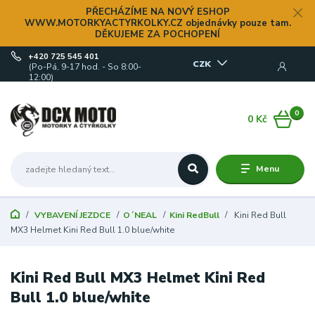
PŘECHÁZÍME NA NOVÝ ESHOP
WWW.MOTORKYACTYRKOLKY.CZ objednávky pouze tam.
DĚKUJEME ZA POCHOPENÍ
+420 725 545 401
CZK
(Po-Pá, 9-17 hod. - So 8:00-
12:00)
0
0 Kč
Menu
VYBAVENÍ JEZDCE
O´NEAL
Kini RedBull
Kini Red Bull
MX3 Helmet Kini Red Bull 1.0 blue/white
Kini Red Bull MX3 Helmet Kini Red
Bull 1.0 blue/white