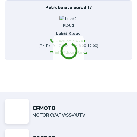
Potřebujete poradit?
Lukáš Kloud
+420 725 545 401
(Po-Pá, 9-17 hod. - So 8:00-12:00)
info@dcxmoto.cz
CFMOTO
MOTORKY/ATV/SSV/UTV