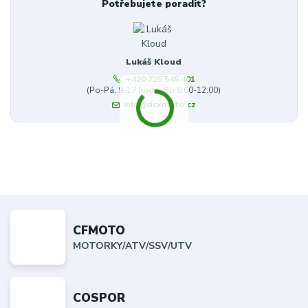
Potřebujete poradit?
Lukáš Kloud
+420 725 545 401
(Po-Pá, 9-17 hod. - So 8:00-12:00)
info@dcxmoto.cz
CFMOTO
MOTORKY/ATV/SSV/UTV
COSPOR