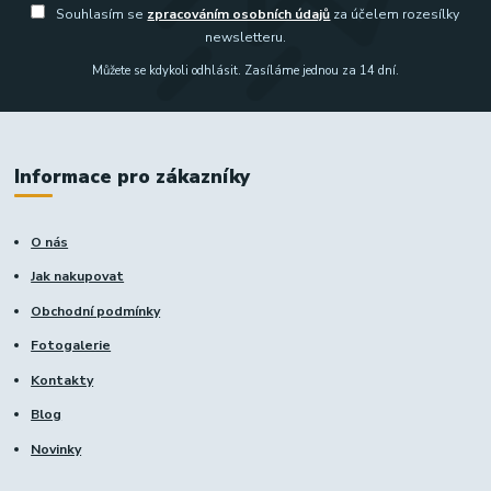
Souhlasím se
zpracováním osobních údajů
za účelem rozesílky
newsletteru.
Můžete se kdykoli odhlásit. Zasíláme jednou za 14 dní.
Informace pro zákazníky
O nás
Jak nakupovat
Obchodní podmínky
Fotogalerie
Kontakty
Blog
Novinky