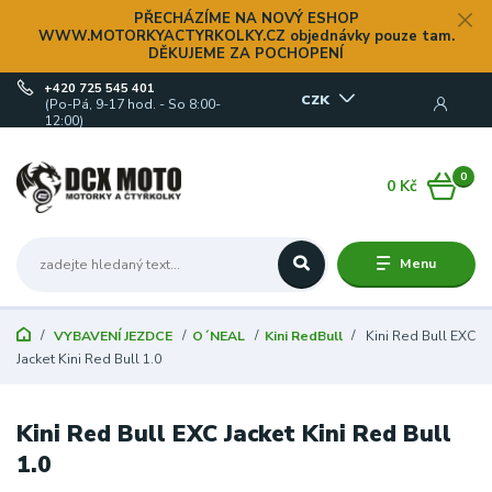
PŘECHÁZÍME NA NOVÝ ESHOP
WWW.MOTORKYACTYRKOLKY.CZ objednávky pouze tam.
DĚKUJEME ZA POCHOPENÍ
+420 725 545 401
CZK
(Po-Pá, 9-17 hod. - So 8:00-
12:00)
0
0 Kč
Menu
VYBAVENÍ JEZDCE
O´NEAL
Kini RedBull
Kini Red Bull EXC
Jacket Kini Red Bull 1.0
Kini Red Bull EXC Jacket Kini Red Bull
1.0