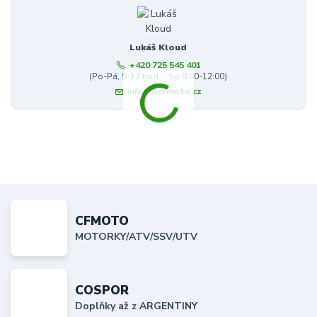
Lukáš Kloud
+420 725 545 401
(Po-Pá, 9-17 hod. - So 8:00-12:00)
info@dcxmoto.cz
CFMOTO
MOTORKY/ATV/SSV/UTV
COSPOR
Doplňky až z ARGENTINY