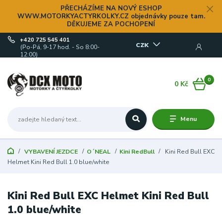
PŘECHÁZÍME NA NOVÝ ESHOP
WWW.MOTORKYACTYRKOLKY.CZ objednávky pouze tam.
DĚKUJEME ZA POCHOPENÍ
+420 725 545 401
CZK
(Po-Pá, 9-17 hod. - So 8:00-
12:00)
0
0 Kč
Menu
VYBAVENÍ JEZDCE
O´NEAL
Kini RedBull
Kini Red Bull EXC
Helmet Kini Red Bull 1.0 blue/white
Kini Red Bull EXC Helmet Kini Red Bull
1.0 blue/white