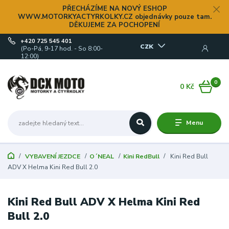
PŘECHÁZÍME NA NOVÝ ESHOP
WWW.MOTORKYACTYRKOLKY.CZ objednávky pouze tam.
DĚKUJEME ZA POCHOPENÍ
+420 725 545 401
CZK
(Po-Pá, 9-17 hod. - So 8:00-
12:00)
0
0 Kč
Menu
VYBAVENÍ JEZDCE
O´NEAL
Kini RedBull
Kini Red Bull
ADV X Helma Kini Red Bull 2.0
Kini Red Bull ADV X Helma Kini Red
Bull 2.0