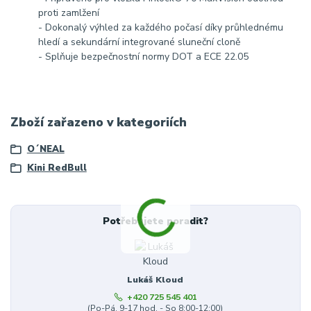
proti zamlžení
- Dokonalý výhled za každého počasí díky průhlednému
hledí a sekundární integrované sluneční cloně
- Splňuje bezpečnostní normy DOT a ECE 22.05
Zboží zařazeno v kategoriích
O´NEAL
Kini RedBull
Potřebujete poradit?
Lukáš Kloud
+420 725 545 401
(Po-Pá, 9-17 hod. - So 8:00-12:00)