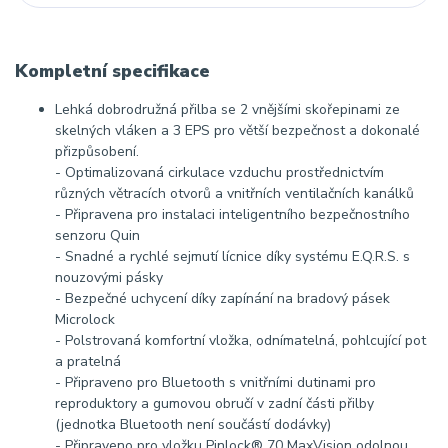
Kompletní specifikace
Lehká dobrodružná přilba se 2 vnějšími skořepinami ze
skelných vláken a 3 EPS pro větší bezpečnost a dokonalé
přizpůsobení.
- Optimalizovaná cirkulace vzduchu prostřednictvím
různých větracích otvorů a vnitřních ventilačních kanálků
- Připravena pro instalaci inteligentního bezpečnostního
senzoru Quin
- Snadné a rychlé sejmutí lícnice díky systému E.Q.R.S. s
nouzovými pásky
- Bezpečné uchycení díky zapínání na bradový pásek
Microlock
- Polstrovaná komfortní vložka, odnímatelná, pohlcující pot
a pratelná
- Připraveno pro Bluetooth s vnitřními dutinami pro
reproduktory a gumovou obručí v zadní části přilby
(jednotka Bluetooth není součástí dodávky)
- Připraveno pro vložku Pinlock® 70 MaxVision odolnou