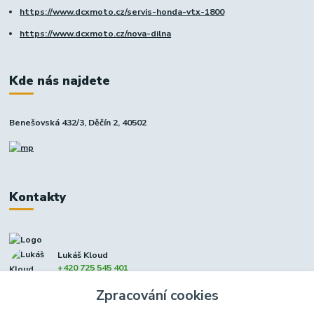
https://www.dcxmoto.cz/servis-honda-vtx-1800
https://www.dcxmoto.cz/nova-dilna
Kde nás najdete
Benešovská 432/3, Děčín 2, 40502
Kontakty
Lukáš Kloud
+420 725 545 401
(Po-Pá, 9-17 hod. - So 8:00-12:00)
Zpracování cookies
info@dcxmoto.cz