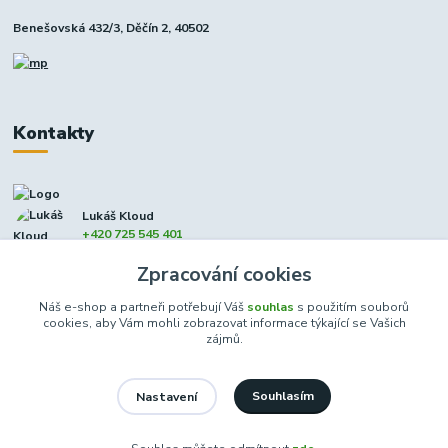
Benešovská 432/3, Děčín 2, 40502
Kontakty
Lukáš Kloud
+420 725 545 401
(Po-Pá, 9-17 hod. - So 8:00-12:00)
Zpracování cookies
info@dcxmoto.cz
Náš e-shop a partneři potřebují Váš
souhlas
s použitím souborů
cookies, aby Vám mohli zobrazovat informace týkající se Vašich
zájmů.
Souhlasím
Nastavení
DCXmoto s.r.o. | všechna práva vyhrazena 2026