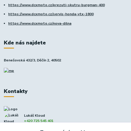
https://www.dcxmoto.cz/prezuti-skutru-burgman-400
https://www.dcxmoto.cz/servis-honda-vtx-1800
https://www.dcxmoto.cz/nova-dilna
Kde nás najdete
Benešovská 432/3, Děčín 2, 40502
Kontakty
Lukáš Kloud
+420 725 545 401
(Po-Pá, 9-17 hod. - So 8:00-12:00)