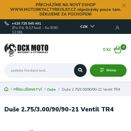
PŘECHÁZÍME NA NOVÝ ESHOP
WWW.MOTORKYACTYRKOLKY.CZ objednávky pouze tam.
DĚKUJEME ZA POCHOPENÍ
+420 725 545 401
CZK
(Po-Pá, 9-17 hod. - So 8:00-
12:00)
0
0 Kč
Menu
PŘÍSLUŠENSTVÍ
Duše
Duše 2.75/3.00/90/90-21 Ventil TR4
Duše 2.75/3.00/90/90-21 Ventil TR4