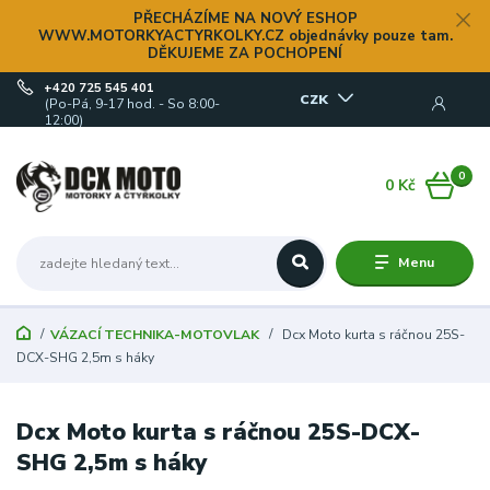
PŘECHÁZÍME NA NOVÝ ESHOP
WWW.MOTORKYACTYRKOLKY.CZ objednávky pouze tam.
DĚKUJEME ZA POCHOPENÍ
+420 725 545 401
CZK
(Po-Pá, 9-17 hod. - So 8:00-
12:00)
0
0 Kč
Menu
VÁZACÍ TECHNIKA-MOTOVLAK
Dcx Moto kurta s ráčnou 25S-
DCX-SHG 2,5m s háky
Dcx Moto kurta s ráčnou 25S-DCX-
SHG 2,5m s háky