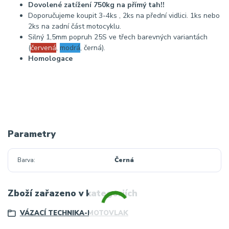
Dovolené zatížení 750kg na přímý tah!!
Doporučujeme koupit 3-4ks , 2ks na přední vidlici. 1ks nebo
2ks na zadní část motocyklu.
Silný 1,5mm popruh 25S ve třech barevných variantách
(
červená
,
modrá
, černá).
Homologace
Parametry
Barva
Černá
Zboží zařazeno v kategoriích
VÁZACÍ TECHNIKA-MOTOVLAK