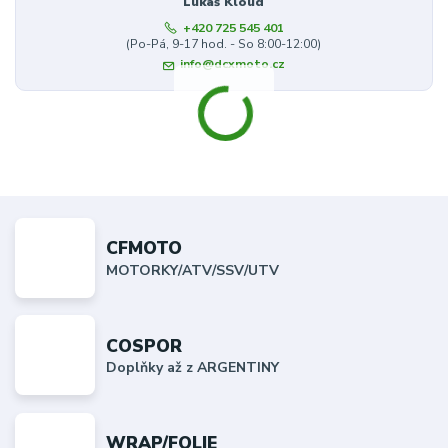
Lukáš Kloud
+420 725 545 401
(Po-Pá, 9-17 hod. - So 8:00-12:00)
info@dcxmoto.cz
CFMOTO
MOTORKY/ATV/SSV/UTV
COSPOR
Doplňky až z ARGENTINY
WRAP/FOLIE