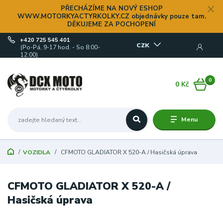
PŘECHÁZÍME NA NOVÝ ESHOP
WWW.MOTORKYACTYRKOLKY.CZ objednávky pouze tam.
DĚKUJEME ZA POCHOPENÍ
+420 725 545 401
CZK
(Po-Pá, 9-17 hod. - So 8:00-
12:00)
0
0 Kč
Menu
VOZIDLA
CFMOTO GLADIATOR X 520-A / Hasičská úprava
CFMOTO GLADIATOR X 520-A /
Hasičská úprava