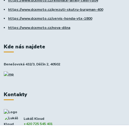
https://www.dcxmoto.cz/renovace-afriky-twin-rd04
https://www.dcxmoto.cz/prezuti-skutru-burgman-400
https://www.dcxmoto.cz/servis-honda-vtx-1800
https://www.dcxmoto.cz/nova-dilna
Kde nás najdete
Benešovská 432/3, Děčín 2, 40502
Kontakty
Lukáš Kloud
+420 725 545 401