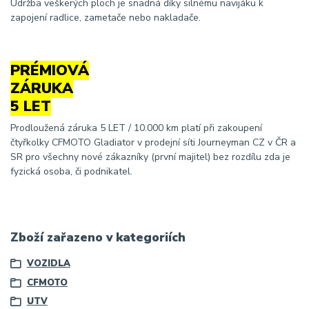
Údržba veškerých ploch je snadná díky silnému navijáku k
zapojení radlice, zametače nebo nakladače.
PRÉMIOVÁ
ZÁRUKA
5 LET
Prodloužená záruka 5 LET / 10.000 km platí při zakoupení
čtyřkolky CFMOTO Gladiator v prodejní síti Journeyman CZ v ČR a
SR pro všechny nové zákazníky (první majitel) bez rozdílu zda je
fyzická osoba, či podnikatel.
Zboží zařazeno v kategoriích
VOZIDLA
CFMOTO
UTV