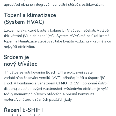
uprostřed okna je integrován centrální stěrač s ostřikovačem.
Topení a klimatizace
(System HVAC)
Luxusní prvky, které byste v kabině UTV vůbec nečekali. Vytápění
(H), větrání (V), a chlazení (AC). Systém HVAC má za úkol kromě
topení a klimatizace zlepšovat také kvalitu vzduchu v kabině s co
nejvyšší efektivitou.
Srdcem je
nový tříválec
Tři válce se vstřikováním
Bosch EFI
a exkluzivní systém
variabilního časování ventilů (VVT) přinášejí tišší a úspornější
chod. V kombinaci s variátorem
CFMOTO CVT
pohonné ústrojí
disponuje zcela novými vlastnostmi. Výsledným efektem je vyšší
točivý moment při nízkých otáčkách a přesná kontinuita
motoru/variátoru v různých pasážích jízdy.
Řazení E-SHIFT