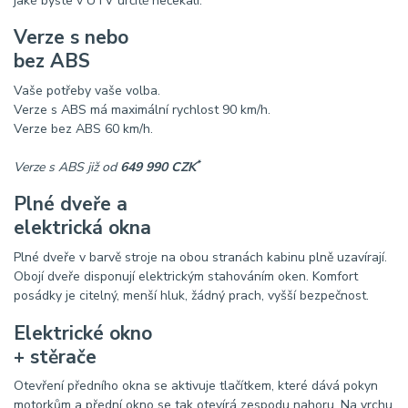
jaké byste v UTV určitě nečekali.
Verze s nebo
bez ABS
Vaše potřeby vaše volba.
Verze s ABS má maximální rychlost 90 km/h.
Verze bez ABS 60 km/h.
*
Verze s ABS již od
649 990 CZK
Plné dveře a
elektrická okna
Plné dveře v barvě stroje na obou stranách kabinu plně uzavírají.
Obojí dveře disponují elektrickým stahováním oken. Komfort
posádky je citelný, menší hluk, žádný prach, vyšší bezpečnost.
Elektrické okno
+ stěrače
Otevření předního okna se aktivuje tlačítkem, které dává pokyn
motorkům a přední okno se tak otevírá zespodu nahoru. Na vrchu