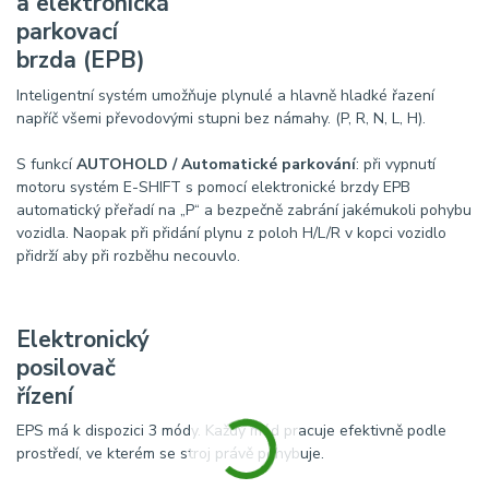
a elektronická
parkovací
brzda (EPB)
Inteligentní systém umožňuje plynulé a hlavně hladké řazení
napříč všemi převodovými stupni bez námahy. (P, R, N, L, H).
S funkcí
AUTOHOLD / Automatické parkování
: při vypnutí
motoru systém E-SHIFT s pomocí elektronické brzdy EPB
automatický přeřadí na „P“ a bezpečně zabrání jakémukoli pohybu
vozidla. Naopak při přidání plynu z poloh H/L/R v kopci vozidlo
přidrží aby při rozběhu necouvlo.
Elektronický
posilovač
řízení
EPS má k dispozici 3 módy. Každý mód pracuje efektivně podle
prostředí, ve kterém se stroj právě pohybuje.