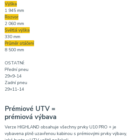
Výška
1 945 mm
Rozvor
2 060 mm
Světlá výška
330 mm
Průměr otáčení
8 500 mm
OSTATNÍ:
Přední pneu
29×9-14
Zadní pneu
29×11-14
Prémiové UTV =
prémiová výbava
Verze HIGHLAND obsahuje všechny prvky U10 PRO + je
vybavena plně uzavřenou kabinou s prémiovými prvky výbavy,