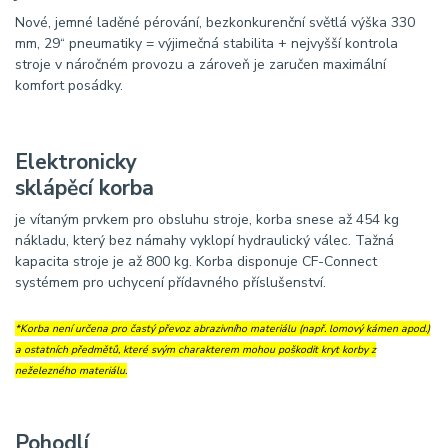
Nové, jemné laděné pérování, bezkonkurenční světlá výška 330
mm, 29“ pneumatiky = výjimečná stabilita + nejvyšší kontrola
stroje v náročném provozu a zároveň je zaručen maximální
komfort posádky.
Elektronicky
sklápěcí korba
je vítaným prvkem pro obsluhu stroje, korba snese až 454 kg
nákladu, který bez námahy vyklopí hydraulický válec. Tažná
kapacita stroje je až 800 kg. Korba disponuje CF-Connect
systémem pro uchycení přídavného příslušenství.
*Korba není určena pro častý převoz abrazivního materiálu (např. lomový kámen apod.)
a ostatních předmětů, které svým charakterem mohou poškodit kryt korby z
neželezného materiálu.
Pohodlí