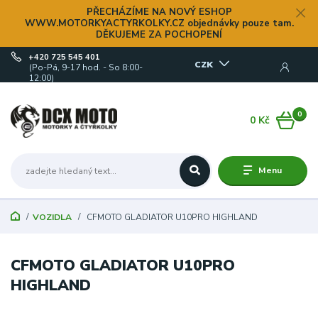
PŘECHÁZÍME NA NOVÝ ESHOP
WWW.MOTORKYACTYRKOLKY.CZ objednávky pouze tam.
DĚKUJEME ZA POCHOPENÍ
+420 725 545 401
CZK
(Po-Pá, 9-17 hod. - So 8:00-
12:00)
0
0 Kč
Menu
VOZIDLA
CFMOTO GLADIATOR U10PRO HIGHLAND
CFMOTO GLADIATOR U10PRO
HIGHLAND