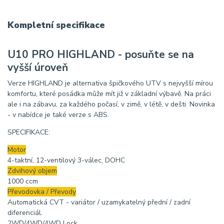
Kompletní specifikace
U10 PRO HIGHLAND - posuňte se na
vyšší úroveň
Verze HIGHLAND je alternativa špičkového UTV s nejvyšší mírou
komfortu, které posádka může mít již v základní výbavě. Na práci
ale i na zábavu, za každého počasí, v zimě, v létě, v dešti. Novinka
- v nabídce je také verze s ABS.
SPECIFIKACE:
Motor
4-taktní, 12-ventilový 3-válec, DOHC
Zdvihový objem
1000 ccm
Převodovka / Převody
Automatická CVT - variátor / uzamykatelný přední / zadní
diferenciál.
2WD/4WD/4WD Lock.