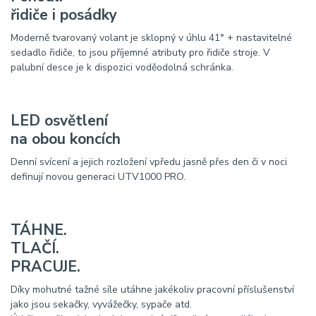
řidiče i posádky
Moderně tvarovaný volant je sklopný v úhlu 41° + nastavitelné
sedadlo řidiče, to jsou příjemné atributy pro řidiče stroje. V
palubní desce je k dispozici voděodolná schránka.
LED osvětlení
na obou koncích
Denní svícení a jejich rozložení vpředu jasně přes den či v noci
definují novou generaci UTV1000 PRO.
TÁHNE.
TLAČÍ.
PRACUJE.
Díky mohutné tažné síle utáhne jakékoliv pracovní příslušenství
jako jsou sekačky, vyvážečky, sypače atd.