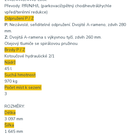
Převody: P/R/N/H/L (parkovací/zpětný chod/neutrál/rychle
vpřed/terénní redukce)
Odpružení P / Z
P:
Nezávislé, seřiditelné odpružení. Dvojité A-rameno, zdvih 280
mm.
Z:
Dvojitá A-ramena s výkyvnou tyčí, zdvih 260 mm.
Olejový tlumiče se spirálovou pružinou.
Brzdy P / Z
Kotoučové hydraulické 2/1
Nádrž
45 l
Suchá hmotnost
970 kg
Počet míst k sezení:
3
ROZMĚRY:
Délka
3 097 mm
Šířka
1 645 mm