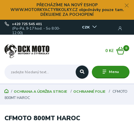
PŘECHÁZÍME NA NOVÝ ESHOP
WWW.MOTORKYACTYRKOLKY.CZ objednávky pouze tam.
DĚKUJEME ZA POCHOPENÍ
+420 725 545 401
CZK
(Po-Pá, 9-17 hod. - So 8:00-
12:00)
0
0 Kč
Menu
OCHRANA A ÚDRŽBA STROJE
OCHRANNÉ FOLIE
CFMOTO
800MT HAROC
CFMOTO 800MT HAROC