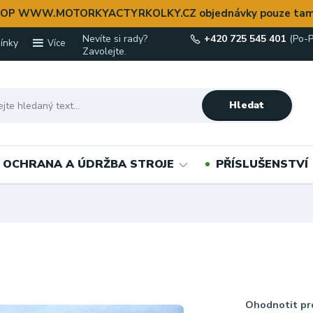
OP WWW.MOTORKYACTYRKOLKY.CZ objednávky pouze tam
Nevíte si rady?
+420 725 545 401
(Po-P
ínky
Více
Zavolejte.
Hledat
OCHRANA A ÚDRŽBA STROJE
PŘÍSLUŠENSTVÍ
Ohodnotit pr