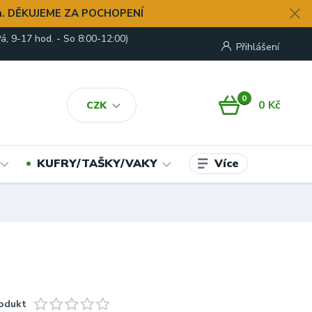
. DĚKUJEME ZA POCHOPENÍ
á, 9-17 hod. - So 8:00-12:00)
Přihlášení
0
0 Kč
CZK
Více
KUFRY/TAŠKY/VAKY
odukt