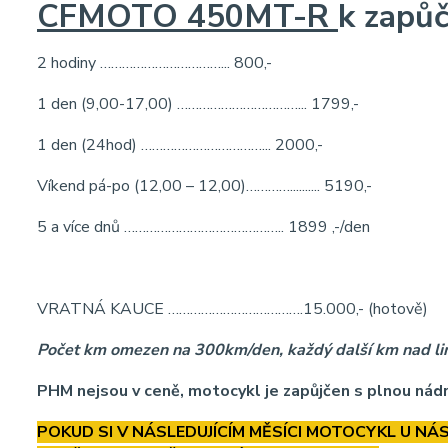
CFMOTO 450MT-R
k zapůč
2 hodiny ……………………………... 800,-
1 den (9,00-17,00) ……………………………... 1799,-
1 den (24hod) ……………………………... 2000,-
Víkend pá-po (12,00 – 12,00)………….......... 5190,-
5 a více dnů …………………………………….. 1899 ,-/den
VRATNÁ KAUCE ……………………………….15.000,- (hotově)
Počet km omezen na 300km/den, každý další km nad l
PHM nejsou v ceně, motocykl je zapůjčen s plnou nádrží
POKUD SI V NÁSLEDUJÍCÍM MĚSÍCI MOTOCYKL U NÁ