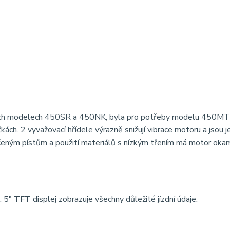
ských modelech 450SR a 450NK, byla pro potřeby modelu 450MT
ch. 2 vyvažovací hřídele výrazně snižují vibrace motoru a jsou j
čeným pístům a použití materiálů s nízkým třením má motor oka
5″ TFT displej zobrazuje všechny důležité jízdní údaje.