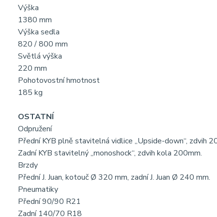
Výška
1380 mm
Výška sedla
820 / 800 mm
Světlá výška
220 mm
Pohotovostní hmotnost
185 kg
OSTATNÍ
Odpružení
Přední KYB plně stavitelná vidlice „Upside-down“, zdvih 
Zadní KYB stavitelný „monoshock“, zdvih kola 200mm.
Brzdy
Přední J. Juan, kotouč Ø 320 mm, zadní J. Juan Ø 240 mm.
Pneumatiky
Přední 90/90 R21
Zadní 140/70 R18