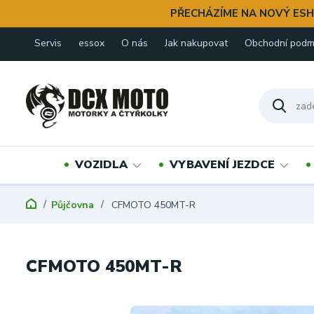
PŘECHÁZÍME NA NOVÝ ESH
Servis
essox
O nás
Jak nakupovat
Obchodní podm
VOZIDLA
VYBAVENÍ JEZDCE
Půjčovna
CFMOTO 450MT-R
CFMOTO 450MT-R