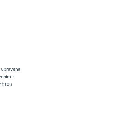
 upravena
edním z
mžitou