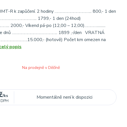
T-R k zapůčení. 2 hodiny ……………………………... 800,- 1 den
 ……………………………... 1799,- 1 den (24hod)
. 2000,- Víkend pá-po (12,00 – 12,00)…………..........
více dnů …………………………………….. 1899 ,-/den VRATNÁ
………………….15.000,- (hotově) Počet km omezen na
celý popis
Na prodejně v Děčíně
č
/
ks
Momentálně není k dispozici
 DPH