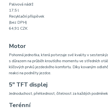
Palivová nádrž
17,5 l
Recyklační příspěvek
(bez DPH)
64,91 CZK
Motor
Pohonná jednotka, která potvrzuje své kvality v sester
s důrazem na průběh kroutícího momentu ve středních otáčká
klíčových prvků jezdeckého komfortu. Díky kovaným odleh
reakci na podněty jezdce.
5″ TFT displej
Jednoduchost, přehlednost, čitelnost za každých podmínek. 
Terénní