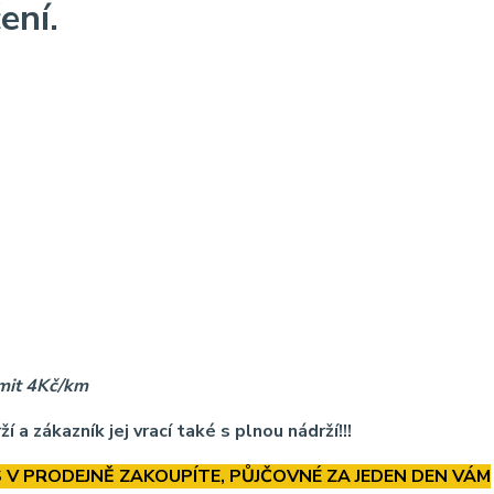
ení.
imit 4Kč/km
 a zákazník jej vrací také s plnou nádrží!!!
S V PRODEJNĚ ZAKOUPÍTE, PŮJČOVNÉ ZA JEDEN DEN VÁM