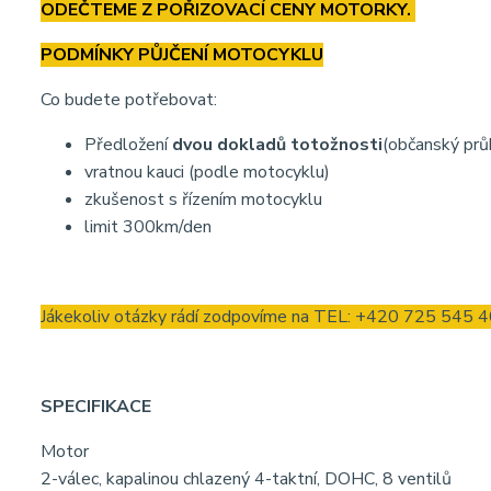
ODEČTEME Z POŘIZOVACÍ CENY MOTORKY.
PODMÍNKY PŮJČENÍ MOTOCYKLU
Co budete potřebovat:
Předložení
dvou dokladů totožnosti
(občanský prů
vratnou kauci (podle motocyklu)
zkušenost s řízením motocyklu
limit 300km/den
Jákekoliv otázky rádí zodpovíme na TEL: +420 725 545 
SPECIFIKACE
Motor
2-válec, kapalinou chlazený 4-taktní, DOHC, 8 ventilů