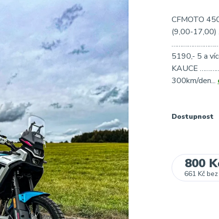
CFMOTO 450M
(9,00-17,00)
……………………………..
5190,- 5 a 
KAUCE ……………
300km/den...
Dostupnost
800 K
661 Kč
bez