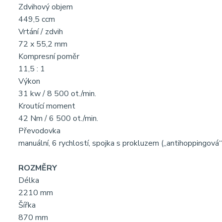
Zdvihový objem
449,5 ccm
Vrtání / zdvih
72 x 55,2 mm
Kompresní poměr
11,5 : 1
Výkon
31 kw / 8 500 ot./min.
Kroutící moment
42 Nm / 6 500 ot./min.
Převodovka
manuální, 6 rychlostí, spojka s prokluzem („antihoppingová“
ROZMĚRY
Délka
2210 mm
Šířka
870 mm