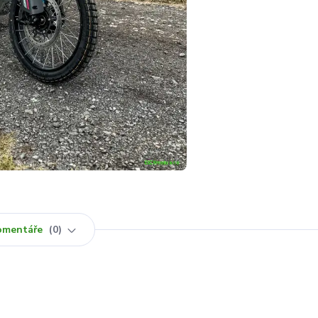
omentáře
0