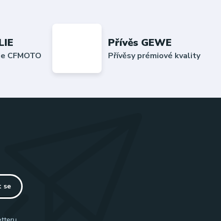
LIE
Přívěs GEWE
lie CFMOTO
Přívěsy prémiové kvality
t se
tteru.