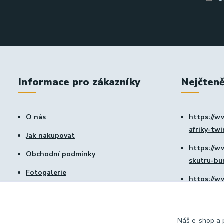
Informace pro zákazníky
Nejčteně
O nás
https://w
afriky-tw
Jak nakupovat
https://w
Obchodní podmínky
skutru-b
Fotogalerie
https://w
Kontakty
vtx-1800
Blog
https://w
Náš e-shop a p