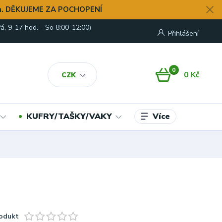
. DĚKUJEME ZA POCHOPENÍ
á, 9-17 hod. - So 8:00-12:00)
Přihlášení
0
0 Kč
CZK
Více
KUFRY/TAŠKY/VAKY
odukt