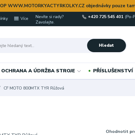
OP WWW.MOTORKYACTYRKOLKY.CZ objednávky pouze tam
Nevíte si rady?
+420 725 545 401
(Po-P
ínky
Více
Zavolejte.
Hledat
OCHRANA A ÚDRŽBA STROJE
PŘÍSLUŠENSTVÍ
CF MOTO 800MTX TYR Růžová
Ohodnotit pr