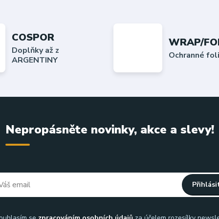
COSPOR
WRAP/FO
Doplňky až z
Ochranné fo
ARGENTINY
Nepropásněte novinky, akce a slevy!
Přihlási
uhlasím se
zpracováním osobních údajů
za účelem rozesílky newsle