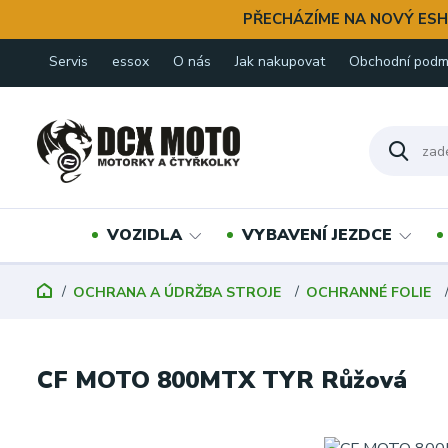
PŘECHÁZÍME NA NOVÝ ESH
Servis
essox
O nás
Jak nakupovat
Obchodní podm
VOZIDLA
VYBAVENÍ JEZDCE
OCHRANA A ÚDRŽBA STROJE
OCHRANNÉ FOLIE
CF MOTO 800MTX TYR Růžová