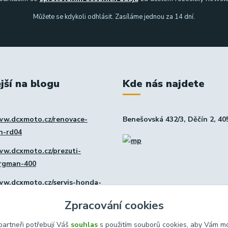
Můžete se kdykoli odhlásit. Zasíláme jednou za 14 dní.
jší na blogu
Kde nás najdete
ww.dcxmoto.cz/renovace-
Benešovská 432/3, Děčín 2, 40
in-rd04
ww.dcxmoto.cz/prezuti-
urgman-400
ww.dcxmoto.cz/servis-honda-
Zpracování cookies
ww.dcxmoto.cz/nova-dilna
artneři potřebují Váš
souhlas
s použitím souborů cookies, aby Vám mo