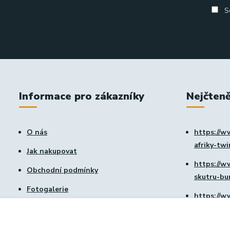
So
Informace pro zákazníky
Nejčteně
O nás
https://w
afriky-tw
Jak nakupovat
https://w
Obchodní podmínky
skutru-b
Fotogalerie
https://w
Kontakty
vtx-1800
Blog
https://w