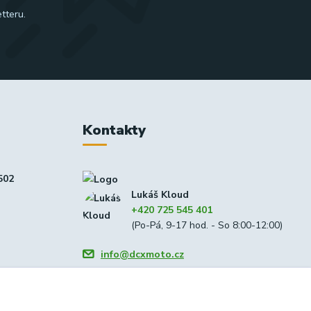
tteru.
Kontakty
502
Lukáš Kloud
+420 725 545 401
(Po-Pá, 9-17 hod. - So 8:00-12:00)
info@dcxmoto.cz