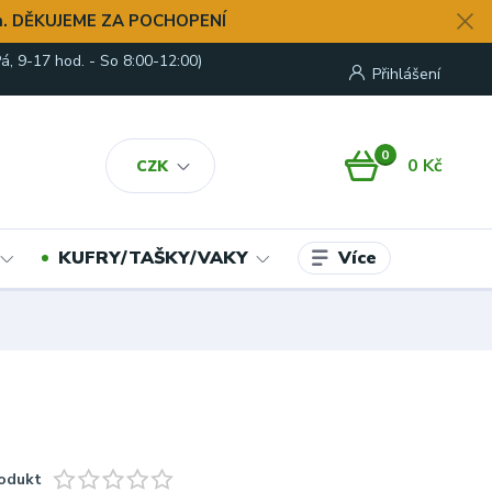
. DĚKUJEME ZA POCHOPENÍ
á, 9-17 hod. - So 8:00-12:00)
Přihlášení
0
0 Kč
CZK
Více
KUFRY/TAŠKY/VAKY
odukt