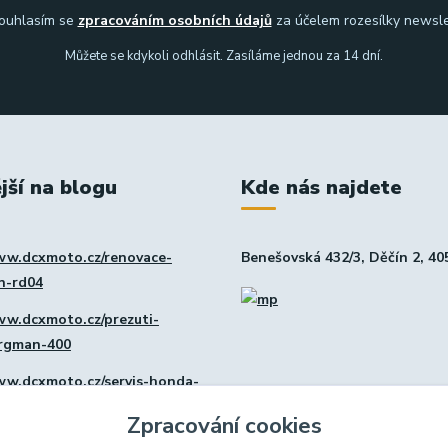
uhlasím se
zpracováním osobních údajů
za účelem rozesílky newsle
Můžete se kdykoli odhlásit. Zasíláme jednou za 14 dní.
jší na blogu
Kde nás najdete
ww.dcxmoto.cz/renovace-
Benešovská 432/3, Děčín 2, 40
in-rd04
ww.dcxmoto.cz/prezuti-
urgman-400
ww.dcxmoto.cz/servis-honda-
Zpracování cookies
ww.dcxmoto.cz/nova-dilna