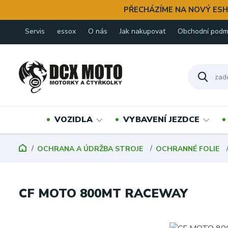
PŘECHÁZÍME NA NOVÝ ESH
Servis
essox
O nás
Jak nakupovat
Obchodní podm
VOZIDLA
VYBAVENÍ JEZDCE
OCHRANA A ÚDRŽBA STROJE
OCHRANNÉ FOLIE
CF MOTO 800MT RACEWAY