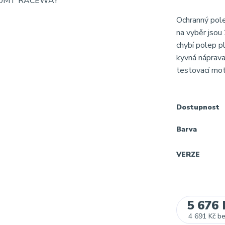
Ochranný pole
na vyběr jsou
chybí polep p
kyvná nápra
testovací mot
Dostupnost
Barva
VERZE
5 676 
4 691 Kč
b