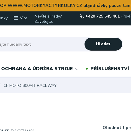
OP WWW.MOTORKYACTYRKOLKY.CZ objednávky pouze tam
Nevíte si rady?
+420 725 545 401
(Po-P
ínky
Více
Zavolejte.
Hledat
OCHRANA A ÚDRŽBA STROJE
PŘÍSLUŠENSTVÍ
CF MOTO 800MT RACEWAY
Ohodnotit pr