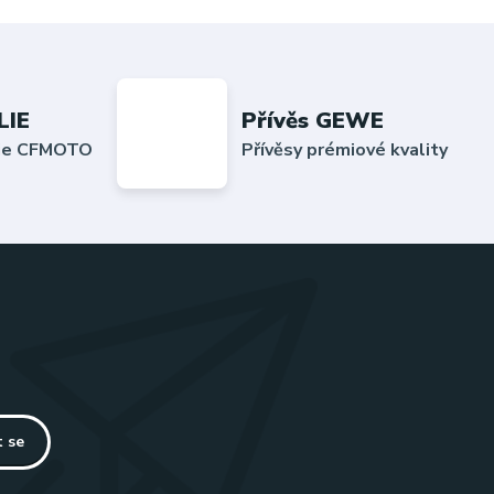
LIE
Přívěs GEWE
lie CFMOTO
Přívěsy prémiové kvality
t se