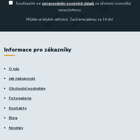
Souhlasím se
zpracováním osobních údajů
za účelem rozesílky
newsletteru.
Můžete se kdykoli odhlásit. Zasíláme jednou za 14 dní.
Informace pro zákazníky
O nás
Jak nakupovat
Obchodní podmínky
Fotogalerie
Kontakty
Blog
Novinky