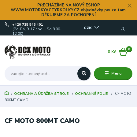
PŘECHÁZÍME NA NOVÝ ESHOP
WWW.MOTORKYACTYRKOLKY.CZ objednávky pouze tam.
DĚKUJEME ZA POCHOPENÍ
+420 725 545 401
CZK
(Po-Pá, 9-17 hod. - So 8:00-
12:00)
0
0 Kč
Menu
OCHRANA A ÚDRŽBA STROJE
OCHRANNÉ FOLIE
CF MOTO
800MT CAMO
CF MOTO 800MT CAMO