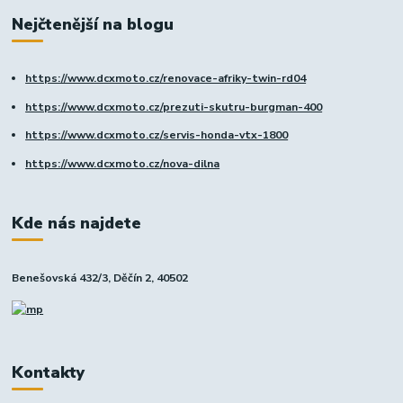
Nejčtenější na blogu
https://www.dcxmoto.cz/renovace-afriky-twin-rd04
https://www.dcxmoto.cz/prezuti-skutru-burgman-400
https://www.dcxmoto.cz/servis-honda-vtx-1800
https://www.dcxmoto.cz/nova-dilna
Kde nás najdete
Benešovská 432/3, Děčín 2, 40502
Kontakty