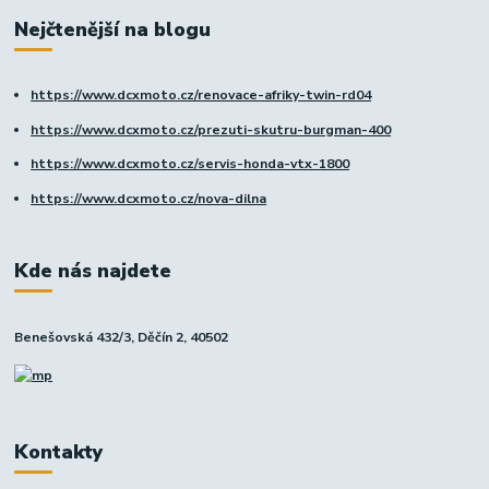
Nejčtenější na blogu
https://www.dcxmoto.cz/renovace-afriky-twin-rd04
https://www.dcxmoto.cz/prezuti-skutru-burgman-400
https://www.dcxmoto.cz/servis-honda-vtx-1800
https://www.dcxmoto.cz/nova-dilna
Kde nás najdete
Benešovská 432/3, Děčín 2, 40502
Kontakty