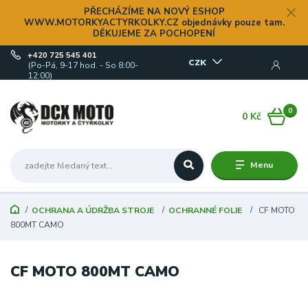
PŘECHÁZÍME NA NOVÝ ESHOP
WWW.MOTORKYACTYRKOLKY.CZ objednávky pouze tam.
DĚKUJEME ZA POCHOPENÍ
+420 725 545 401
CZK
(Po-Pá, 9-17 hod. - So 8:00-
12:00)
0
0 Kč
Menu
OCHRANA A ÚDRŽBA STROJE
OCHRANNÉ FOLIE
CF MOTO
800MT CAMO
CF MOTO 800MT CAMO