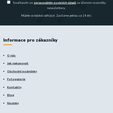
Souhlasím se
zpracováním osobních údajů
za účelem rozesílky
newsletteru.
Můžete se kdykoli odhlásit. Zasíláme jednou za 14 dní.
Informace pro zákazníky
O nás
Jak nakupovat
Obchodní podmínky
Fotogalerie
Kontakty
Blog
Novinky