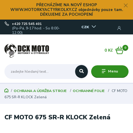
PŘECHÁZÍME NA NOVÝ ESHOP
WWW.MOTORKYACTYRKOLKY.CZ objednávky pouze tam.
DĚKUJEME ZA POCHOPENÍ
+420 725 545 401
CZK
(Po-Pá, 9-17 hod. - So 8:00-
12:00)
0
0 Kč
Menu
OCHRANA A ÚDRŽBA STROJE
OCHRANNÉ FOLIE
CF MOTO
675 SR-R KLOCK Zelená
CF MOTO 675 SR-R KLOCK Zelená