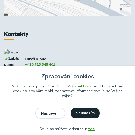
Kontakty
Lukáš Kloud
+420 725 545 401
(Po-Pá, 9-17 hod. - So 8:00-12:00)
Zpracování cookies
info@dcxmoto.cz
Náš e-shop a partneři potřebují Váš
souhlas
s použitím souborů
cookies, aby Vám mohli zobrazovat informace týkající se Vašich
zájmů.
Souhlasím
Nastavení
DCXmoto s.r.o. | všechna práva vyhrazena 2026
Souhlas můžete odmítnout
zde
.
Vytvořeno na
Eshop-rychle.cz