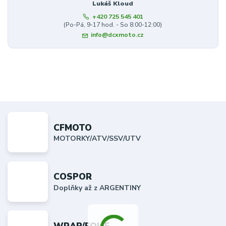
Lukáš Kloud
+420 725 545 401
(Po-Pá, 9-17 hod. - So 8:00-12:00)
info@dcxmoto.cz
CFMOTO
MOTORKY/ATV/SSV/UTV
COSPOR
Doplňky až z ARGENTINY
WRAP/FOLIE