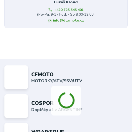
Lukáš Kloud
+420 725 545 401
(Po-Pá, 9-17 hod. - So 8:00-12:00)
info@dcxmoto.cz
CFMOTO
MOTORKY/ATV/SSV/UTV
COSPOR
Doplňky až z ARGENTINY
WRAP/FOLIE