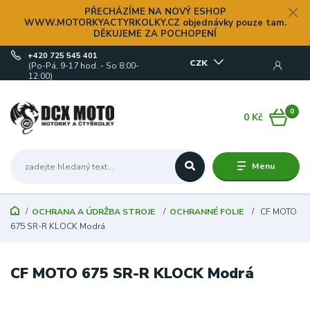
PŘECHÁZÍME NA NOVÝ ESHOP
WWW.MOTORKYACTYRKOLKY.CZ objednávky pouze tam.
DĚKUJEME ZA POCHOPENÍ
+420 725 545 401
CZK
(Po-Pá, 9-17 hod. - So 8:00-
12:00)
0
0 Kč
Menu
OCHRANA A ÚDRŽBA STROJE
OCHRANNÉ FOLIE
CF MOTO
675 SR-R KLOCK Modrá
CF MOTO 675 SR-R KLOCK Modrá