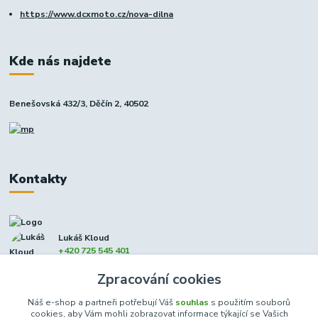
https://www.dcxmoto.cz/nova-dilna
Kde nás najdete
Benešovská 432/3, Děčín 2, 40502
Kontakty
Lukáš Kloud
+420 725 545 401
(Po-Pá, 9-17 hod. - So 8:00-12:00)
Zpracování cookies
info@dcxmoto.cz
Náš e-shop a partneři potřebují Váš
souhlas
s použitím souborů
cookies, aby Vám mohli zobrazovat informace týkající se Vašich