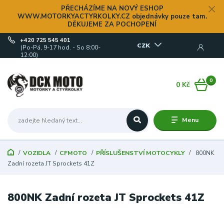
PŘECHÁZÍME NA NOVÝ ESHOP
WWW.MOTORKYACTYRKOLKY.CZ objednávky pouze tam.
DĚKUJEME ZA POCHOPENÍ
+420 725 545 401
CZK
(Po-Pá, 9-17 hod. - So 8:00-
12:00)
0
0 Kč
Menu
VOZIDLA
CFMOTO
PŘÍSLUŠENSTVÍ MOTOCYKLY
800NK
Zadní rozeta JT Sprockets 41Z
800NK Zadní rozeta JT Sprockets 41Z