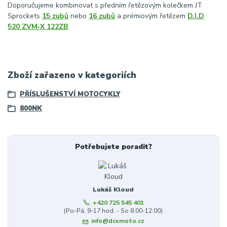
Doporučujeme kombinovat s předním řetězovým kolečkem JT
Sprockets
15 zubů
nebo
16 zubů
a prémiovým řetězem
D.I.D
520 ZVM‑X 122ZB
.
Zboží zařazeno v kategoriích
PŘÍSLUŠENSTVÍ MOTOCYKLY
800NK
Potřebujete poradit?
Lukáš Kloud
+420 725 545 401
(Po-Pá, 9-17 hod. - So 8:00-12:00)
info@dcxmoto.cz