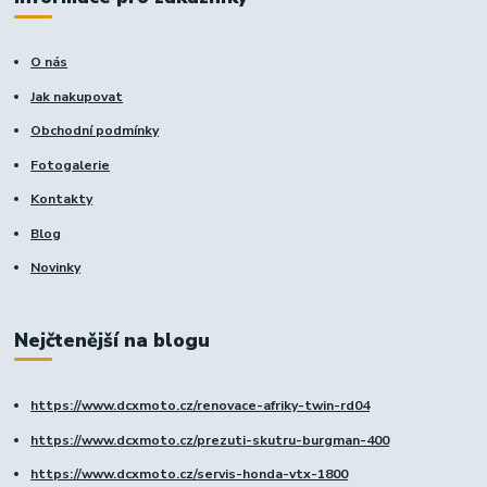
O nás
Jak nakupovat
Obchodní podmínky
Fotogalerie
Kontakty
Blog
Novinky
Nejčtenější na blogu
https://www.dcxmoto.cz/renovace-afriky-twin-rd04
https://www.dcxmoto.cz/prezuti-skutru-burgman-400
https://www.dcxmoto.cz/servis-honda-vtx-1800