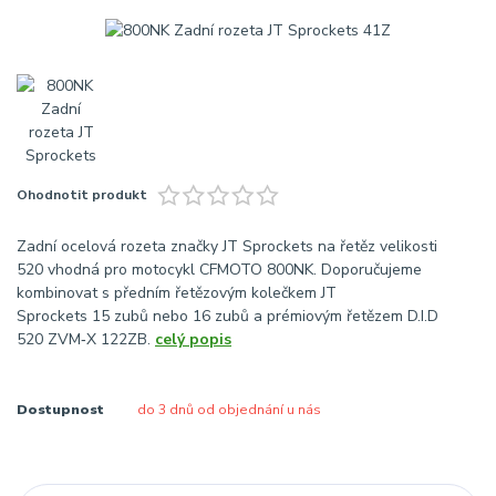
Ohodnotit produkt
Zadní ocelová rozeta značky JT Sprockets na řetěz velikosti
520 vhodná pro motocykl CFMOTO 800NK. Doporučujeme
kombinovat s předním řetězovým kolečkem JT
Sprockets 15 zubů nebo 16 zubů a prémiovým řetězem D.I.D
520 ZVM‑X 122ZB.
celý popis
Dostupnost
do 3 dnů od objednání u nás