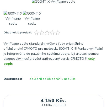
Ohodnotit produkt
Vyhřívané sedlo standardní výšky z řady originálního
příslušenství CFMOTO pro motocykl 800MT‑X. !!! Funkce vyhřívání
je integrována do palubního systému stroje, její aktivaci pomocí
diagnostiky musí provést autirozavný servis CFMOTO !!!
celý
popis
Dostupnost
do 3 dnů od objednání u nás 1 ks
4 150 Kč
/
ks
3 430 Kč
bez DPH