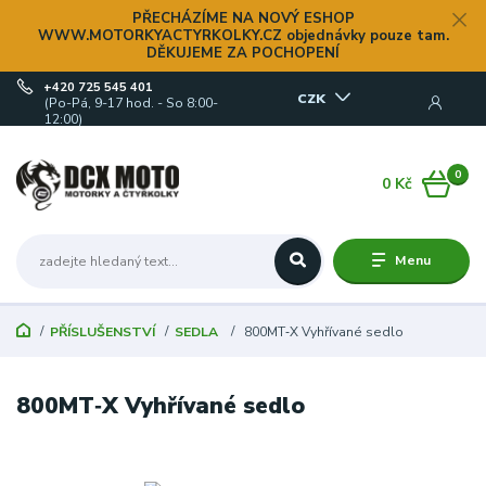
PŘECHÁZÍME NA NOVÝ ESHOP
WWW.MOTORKYACTYRKOLKY.CZ objednávky pouze tam.
DĚKUJEME ZA POCHOPENÍ
+420 725 545 401
CZK
(Po-Pá, 9-17 hod. - So 8:00-
12:00)
0
0 Kč
Menu
PŘÍSLUŠENSTVÍ
SEDLA
800MT‑X Vyhřívané sedlo
800MT‑X Vyhřívané sedlo