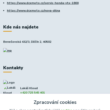
https://www.dcxmoto.cz/servis-honda-vtx-1800
https://www.dcxmoto.cz/nova-dilna
Kde nás najdete
Benešovská 432/3, Děčín 2, 40502
Kontakty
Lukáš Kloud
+420 725 545 401
(Po-Pá, 9-17 hod. - So 8:00-12:00)
Zpracování cookies
info@dcxmoto.cz