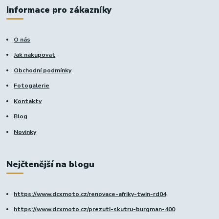
Informace pro zákazníky
O nás
Jak nakupovat
Obchodní podmínky
Fotogalerie
Kontakty
Blog
Novinky
Nejčtenější na blogu
https://www.dcxmoto.cz/renovace-afriky-twin-rd04
https://www.dcxmoto.cz/prezuti-skutru-burgman-400