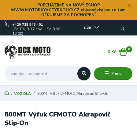
PŘECHÁZÍME NA NOVÝ ESHOP
WWW.MOTORKYACTYRKOLKY.CZ objednávky pouze tam.
DĚKUJEME ZA POCHOPENÍ
+420 725 545 401
CZK
(Po-Pá, 9-17 hod. - So 8:00-
12:00)
0
0 Kč
Menu
VOZIDLA
800MT Výfuk CFMOTO Akrapovič Slip‑On
800MT Výfuk CFMOTO Akrapovič
Slip‑On