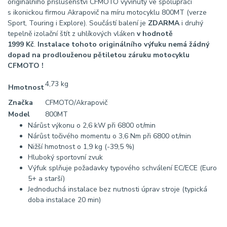
originálního příslušenství CFMOTO vyvinutý ve spolupráci
s ikonickou firmou Akrapovič na míru motocyklu 800MT (verze
Sport, Touring i Explore). Součástí balení je
ZDARMA
i druhý
tepelně izolační štít z uhlíkových vláken
v hodnotě
1999 Kč
.
Instalace tohoto originálního výfuku nemá žádný
dopad na prodlouženou pětiletou záruku motocyklu
CFMOTO !
4,73 kg
Hmotnost
Značka
CFMOTO/Akrapovič
Model
800MT
Nárůst výkonu o 2,6 kW při 6800 ot/min
Nárůst točivého momentu o 3,6 Nm při 6800 ot/min
Nižší hmotnost o 1,9 kg (-39,5 %)
Hluboký sportovní zvuk
Výfuk splňuje požadavky typového schválení EC/ECE (Euro
5+ a starší)
Jednoduchá instalace bez nutnosti úprav stroje (typická
doba instalace 20 min)