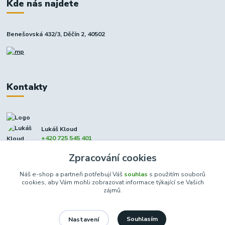
Kde nás najdete
Benešovská 432/3, Děčín 2, 40502
Kontakty
Lukáš Kloud
+420 725 545 401
(Po-Pá, 9-17 hod. - So 8:00-12:00)
Zpracování cookies
info@dcxmoto.cz
Náš e-shop a partneři potřebují Váš
souhlas
s použitím souborů
cookies, aby Vám mohli zobrazovat informace týkající se Vašich
zájmů.
Souhlasím
Nastavení