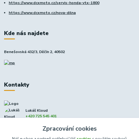
https://www.dcxmoto.cz/servis-honda-vtx-1800
https://www.dcxmoto.cz/nova-dilna
Kde nás najdete
Benešovská 432/3, Děčín 2, 40502
Kontakty
Lukáš Kloud
+420 725 545 401
(Po-Pá, 9-17 hod. - So 8:00-12:00)
Zpracování cookies
info@dcxmoto.cz
Náš e-shop a partneři potřebují Váš
souhlas
s použitím souborů