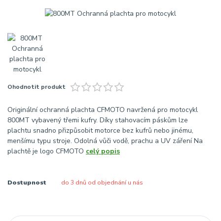
Ohodnotit produkt
Originální ochranná plachta CFMOTO navržená pro motocykl
800MT vybavený třemi kufry. Díky stahovacím páskům lze
plachtu snadno přizpůsobit motorce bez kufrů nebo jinému,
menšímu typu stroje. Odolná vůči vodě, prachu a UV záření Na
plachtě je logo CFMOTO
celý popis
Dostupnost
do 3 dnů od objednání u nás