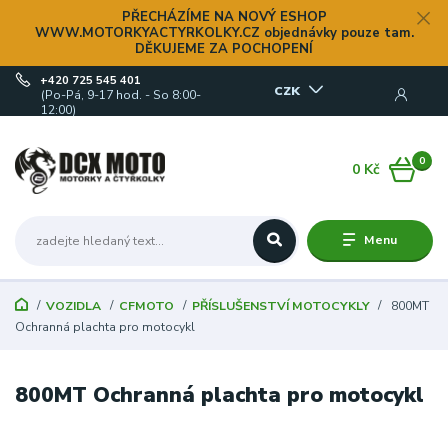
PŘECHÁZÍME NA NOVÝ ESHOP
WWW.MOTORKYACTYRKOLKY.CZ objednávky pouze tam.
DĚKUJEME ZA POCHOPENÍ
+420 725 545 401
CZK
(Po-Pá, 9-17 hod. - So 8:00-
12:00)
0
0 Kč
Menu
VOZIDLA
CFMOTO
PŘÍSLUŠENSTVÍ MOTOCYKLY
800MT
Ochranná plachta pro motocykl
800MT Ochranná plachta pro motocykl