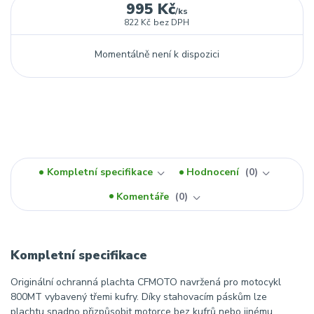
995 Kč
/
ks
822 Kč
bez DPH
Momentálně není k dispozici
Kompletní specifikace
Hodnocení
0
Komentáře
0
Kompletní specifikace
Originální ochranná plachta CFMOTO navržená pro motocykl
800MT vybavený třemi kufry. Díky stahovacím páskům lze
plachtu snadno přizpůsobit motorce bez kufrů nebo jinému,