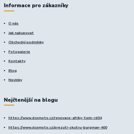
Informace pro zákazníky
O nás
Jak nakupovat
Obchodní podmínky
Fotogalerie
Kontakty
Blog
Novinky
Nejčtenější na blogu
https://www.dcxmoto.cz/renovace-afriky-twin-rd04
https://www.dcxmoto.cz/prezuti-skutru-burgman-400