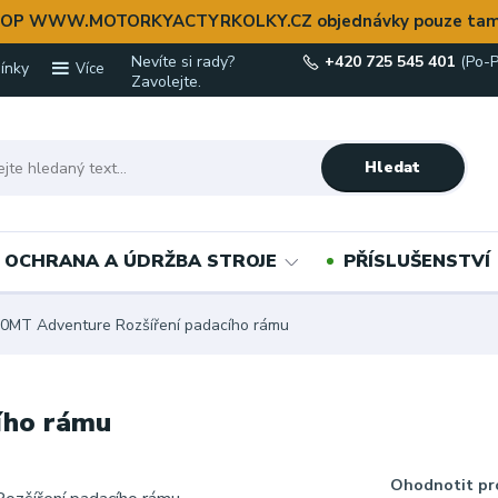
OP WWW.MOTORKYACTYRKOLKY.CZ objednávky pouze tam
Nevíte si rady?
+420 725 545 401
(Po-P
ínky
Více
Zavolejte.
Hledat
OCHRANA A ÚDRŽBA STROJE
PŘÍSLUŠENSTVÍ
0MT Adventure Rozšíření padacího rámu
ího rámu
Ohodnotit pr