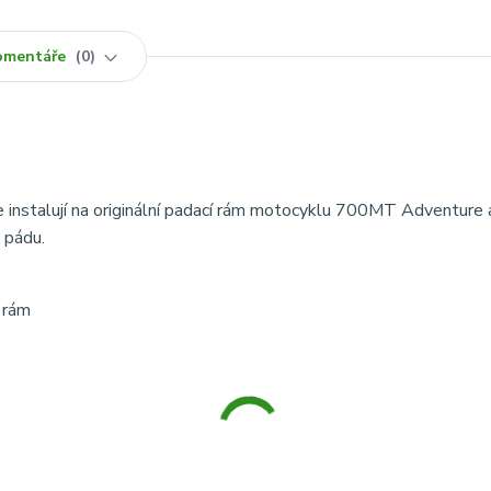
omentáře
0
instalují na originální padací rám motocyklu 700MT Adventure a 
 pádu.
 rám