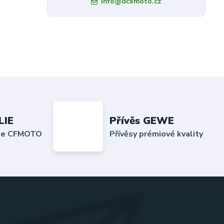
info@dcxmoto.cz
LIE
Přívěs GEWE
lie CFMOTO
Přívěsy prémiové kvality