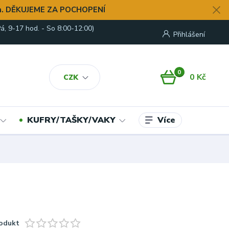
. DĚKUJEME ZA POCHOPENÍ
á, 9-17 hod. - So 8:00-12:00)
Přihlášení
0
0 Kč
CZK
Více
KUFRY/TAŠKY/VAKY
odukt