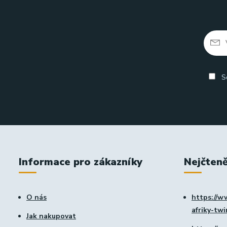
So
Informace pro zákazníky
Nejčteně
O nás
https://w
afriky-tw
Jak nakupovat