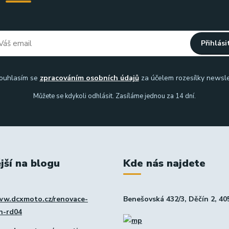
Přihlási
uhlasím se
zpracováním osobních údajů
za účelem rozesílky newsle
Můžete se kdykoli odhlásit. Zasíláme jednou za 14 dní.
jší na blogu
Kde nás najdete
ww.dcxmoto.cz/renovace-
Benešovská 432/3, Děčín 2, 40
in-rd04