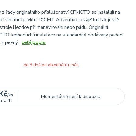
 z řady originálního příslušenství CFMOTO se instalují na
dací rám motocyklu 700MT Adventure a zajišťují tak ještě
stroje i jezdce při manévrování nebo pádu. Originální
TO Jednoduchá instalace na standardně dodávaný padací
z pevný...
celý popis
do 3 dnů od objednání u nás
Kč
/
ks
Momentálně není k dispozici
ez DPH