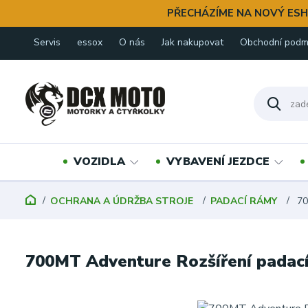
PŘECHÁZÍME NA NOVÝ ESH
Servis
essox
O nás
Jak nakupovat
Obchodní podm
VOZIDLA
VYBAVENÍ JEZDCE
OCHRANA A ÚDRŽBA STROJE
PADACÍ RÁMY
70
700MT Adventure Rozšíření padac