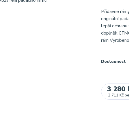
Přídavné rámy
originální pa
lepší ochranu 
doplněk CFMO
rám Vyrobeno 
Dostupnost
3 280 
2 711 Kč
b