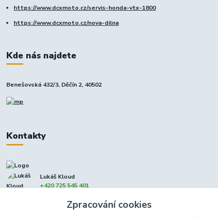
https://www.dcxmoto.cz/servis-honda-vtx-1800
https://www.dcxmoto.cz/nova-dilna
Kde nás najdete
Benešovská 432/3, Děčín 2, 40502
Kontakty
Lukáš Kloud
+420 725 545 401
(Po-Pá, 9-17 hod. - So 8:00-12:00)
Zpracování cookies
info@dcxmoto.cz