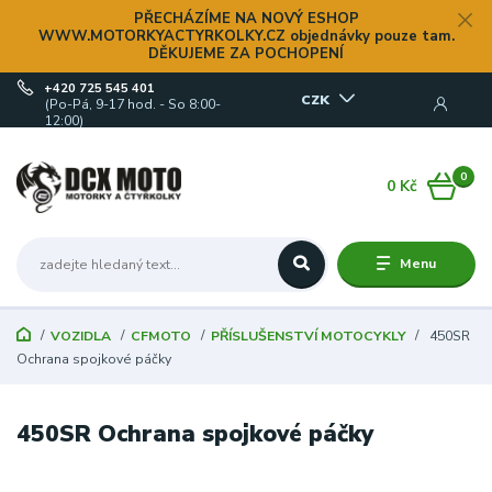
PŘECHÁZÍME NA NOVÝ ESHOP
WWW.MOTORKYACTYRKOLKY.CZ objednávky pouze tam.
DĚKUJEME ZA POCHOPENÍ
+420 725 545 401
CZK
(Po-Pá, 9-17 hod. - So 8:00-
12:00)
0
0 Kč
Menu
VOZIDLA
CFMOTO
PŘÍSLUŠENSTVÍ MOTOCYKLY
450SR
Ochrana spojkové páčky
450SR Ochrana spojkové páčky