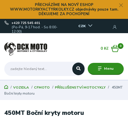
PŘECHÁZÍME NA NOVÝ ESHOP
WWW.MOTORKYACTYRKOLKY.CZ objednávky pouze tam.
DĚKUJEME ZA POCHOPENÍ
+420 725 545 401
CZK
(Po-Pá, 9-17 hod. - So 8:00-
12:00)
0
0 Kč
Menu
VOZIDLA
CFMOTO
PŘÍSLUŠENSTVÍ MOTOCYKLY
450MT
Boční kryty motoru
450MT Boční kryty motoru