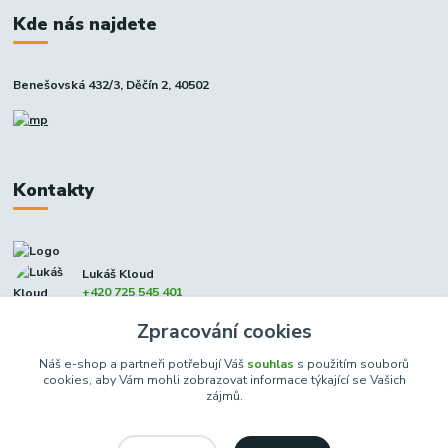
Kde nás najdete
Benešovská 432/3, Děčín 2, 40502
Kontakty
Lukáš Kloud
+420 725 545 401
(Po-Pá, 9-17 hod. - So 8:00-12:00)
Zpracování cookies
info@dcxmoto.cz
Náš e-shop a partneři potřebují Váš
souhlas
s použitím souborů
cookies, aby Vám mohli zobrazovat informace týkající se Vašich
zájmů.