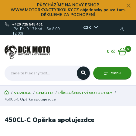
PŘECHÁZÍME NA NOVÝ ESHOP
WWW.MOTORKYACTYRKOLKY.CZ objednávky pouze tam.
DĚKUJEME ZA POCHOPENÍ
+420 725 545 401
CZK
(Po-Pá, 9-17 hod. - So 8:00-
12:00)
0
0 Kč
Menu
VOZIDLA
CFMOTO
PŘÍSLUŠENSTVÍ MOTOCYKLY
450CL‑C Opěrka spolujezdce
450CL‑C Opěrka spolujezdce