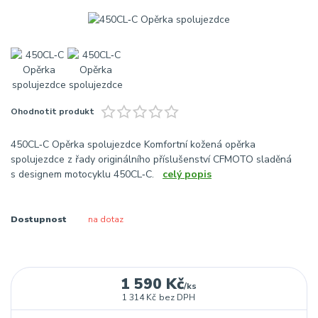
Ohodnotit produkt
450CL‑C Opěrka spolujezdce Komfortní kožená opěrka
spolujezdce z řady originálního příslušenství CFMOTO sladěná
s designem motocyklu 450CL‑C.
celý popis
Dostupnost
na dotaz
1 590 Kč
/
ks
1 314 Kč
bez DPH