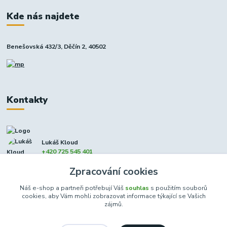
Kde nás najdete
Benešovská 432/3, Děčín 2, 40502
Kontakty
Lukáš Kloud
+420 725 545 401
(Po-Pá, 9-17 hod. - So 8:00-12:00)
Zpracování cookies
info@dcxmoto.cz
Náš e-shop a partneři potřebují Váš
souhlas
s použitím souborů
cookies, aby Vám mohli zobrazovat informace týkající se Vašich
zájmů.