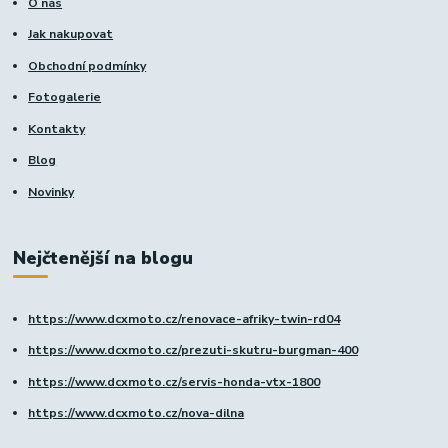
O nás
Jak nakupovat
Obchodní podmínky
Fotogalerie
Kontakty
Blog
Novinky
Nejčtenější na blogu
https://www.dcxmoto.cz/renovace-afriky-twin-rd04
https://www.dcxmoto.cz/prezuti-skutru-burgman-400
https://www.dcxmoto.cz/servis-honda-vtx-1800
https://www.dcxmoto.cz/nova-dilna